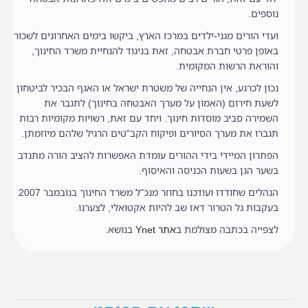
נוספים.
ועדי הורים מגני-ילדים במרכז הארץ, ביקשו בימים האחרונים לשכור
באופן פרטי חברת אבטחה, זאת בניגוד להנחיית משרד החינוך,
והוראת הרשות המקומית.
נכון לכרגע, אין הנחייה של משטרת ישראל או האגף הבכיר לביטחון
לשעת חירום (האמון על מערך האבטחה בחינוך) לתגבר את
השמירה סביב מוסדות חינוך. ויחד עם זאת, רשויות מקומיות רבות
תגברו את מערך הסיורים ופיקוח הקב"טים הרגיל שלהם מיוזמתן.
הפתרון המיידי בידי ההורים עומדת האפשרות להציב הורה מתנדב
בשער הגן בשעות הכניסה והאיסוף.
הנהלים שחודדו ועודכנו בחוזר מנכ"ל משרד החינוך בנובמבר 2007
בעקבות גל הטרור דאז שב להיות אקטואלי, לצערנו.
לצפייה בכתבה מצולמת ב
אתר Ynet
בנושא.