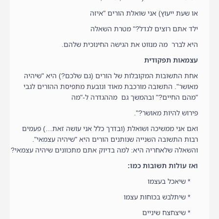
או שעת ייעוץ) אני שואלת הורים "איזה
ילד אתם רוצים לגדל?" מטרת השאלה
היא לברר מה מנווט את הגישה החינוכית שלהם.
עצמאות תפקודית
אחת התשובות המקובלות של הורים (גם שלכם?) היא "שיהיה
מאושר". התשובה מורכבת מאוד ונובעת מתפיסת ההורים לגבי
"מהם החיים?" ובהמשך גם מההגדרה ל-"מה
פירוש להיות מאושר?".
ואם אני ממשיכה ושואלת (ובדרך כלל אני עושה זאת…) פעמים
רבות התשובה השנייה שנותנים הורים היא "שיהיה עצמאי".
והשאלה שלאחריה היא: למה בדיוק אתם מתכוונים שיהיה עצמאי?
ואז עולות תשובות כמו:
* שיאכל בעצמו
* שיתלבש בכוחות עצמו
* שיצחצח שיניים