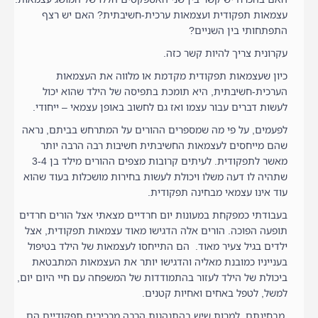
עצמאות תפקודית ועצמאות ערכית-חשיבתית? האם יש רצף
התפתחותי בין השניים?
עקרונית צריך להיות קשר כזה.
כיון שעצמאות תפקודית מקדמת או מלווה את העצמאות
הערכית-חשיבתית, היא תומכת בתפיסה של הילד שהוא יכול
לעשות דברים עבור עצמו ואז גם לחשוב באופן עצמאי – ייחודי.
לפעמים, על פי מה שמספרים ההורים על המתרחש בביתם, נראה
שהם מייחסים לעצמאות החשיבתית חשיבות רבה הרבה יותר
מאשר לתפקודית. לעיתים קרובות מצפים ההורים מילד בן 3-4
שתהיה לו דעה משלו ויכולת לעשות בחירות מושכלות בעוד שהוא
עוד אינו עצמאי מבחינה תפקודית.
בעבודתי כמפקחת במעונות יום חרדיים מצאתי אצל הורים חרדים
תופעה הפוכה. הורים אלה הדגישו מאוד עצמאות תפקודית, אצל
ילדים בגיל צעיר מאוד. הם התייחסו לעצמאות של הילד בטיפול
בענייניו כמובנת מאליה והדגישו יותר את העצמאות המתבטאת
ביכולת של הילד לעזור בהתמודדות של המשפחה עם חיי היום יום,
למשל, לטפל באחים ואחיות קטנים.
מבחינתם, למרות שיש בהתנהגות הרבה מרכיבים תפקודיים הם