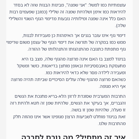
עוצמתיות כמו למשל: "אני שמנה", מבינות הבנות שזה לא בסדר
להיראות כמו אימן ושלהיות שמנה זה שלילי (כמובן שפעמים רבות
האם כלל אינה שמנה ומילותיה נובעות מדימוי הגוף השגוי והשלילי
שלה).
דימוי גוף אינו עובר בגנים אך האימהות כן מעבירות לבנות,
ממש כמו במקרה של תורשה את דימוי הגוף של עצמן משום שדימוי
גוף מתפתח כתגובה מהתנהגותו והתנהלותו של ההורה.
בניגוד למצב בו האם אינה מרוצה מהגוף שלה, מצב בו היא
מתעסקת באובססיביות ובאופן מוחצן בדיאטות, כושר ומשקל
ומעבירה לילדה מסר שלא כדאי להיראות כמו.
כשהאם מרוצה מהגוף שלה עולים הסיכויים שביתה תהיה מרוצה
אף היא מגופה.
התרבות המערבית שסוגדת לרזון הלא-בריא מחנכת את הנשים
והגברים, אך בעיקר את הנשים, שלהיות שמן זה חטא ולהיות רזה
זו מעלה, שלהיות שמן זו בושה.
זאת בניגוד מוחלט לשביעות הרצון מגופינו אשר אינו מהווה חלק
מהתרבות שלנו.
איך זה מתחיל? מה גורם לחברה