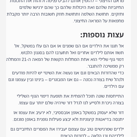
מראם החיצוני – להזמין אותם להביט פנימה ולזהות את התכונות
החיוביות שלהם ואת היכולות שלהם כך שהם ירגישו שלמים
וחזקים. תחושת השלמה ותחושת חוזק חשובות הרבה יותר מקבלת
מחמאות על המראה החיצוני.
עצות נוספות:
אל תגנו את הילדים אם הם שמנים או אם הם עלו במשקל, אל
תשוו אותם לילדים אחרים ואל תתערבו להם בסגנון הלבוש.
דמוי גוף שלילי הוא אחת המחלות הקשות של המאה ה-21 והמחלה
רק ממשיכה להתגבר.
כדי שהדורות הבאים וגם אנו נעשה את השינוי יש להיות מודעים
ולנהל שיח בצורה נכונה – גם אנו המבוגרים – בינינו ובין עצמנו וגם
עם הילדים.
התייחסות שונה תוכל להפחית את תופעת דימוי הגוף השלילי
בצורה ניכרת ולסייע לנו לגדל דור שיהיה שלם יותר עם עצמו.
דור שלא יעסוק במשקל באופן אובססיבי, לא ירעיב את עצמו או
יתנסה בדיאטות קיצוניות ולא יבצע פעילות גופנית באופן מוגזם.
ילדים שמרגישים טוב עם עצמם יעבירו את המסרים החיוביים גם
לילדיהם וכן הלאה – לדורות הבאים,