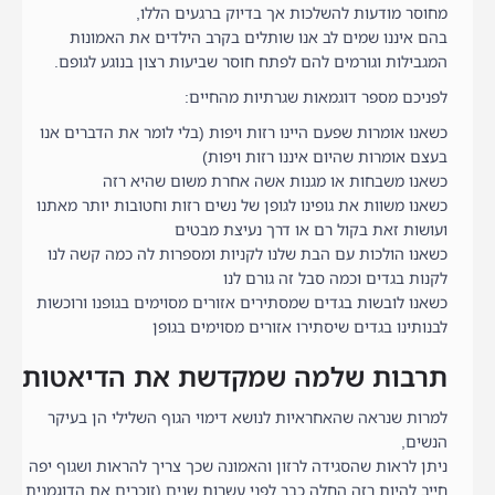
מחוסר מודעות להשלכות אך בדיוק ברגעים הללו,
בהם איננו שמים לב אנו שותלים בקרב הילדים את האמונות
המגבילות וגורמים להם לפתח חוסר שביעות רצון בנוגע לגופם.
לפניכם מספר דוגמאות שגרתיות מהחיים:
כשאנו אומרות שפעם היינו רזות ויפות (בלי לומר את הדברים אנו
בעצם אומרות שהיום איננו רזות ויפות)
כשאנו משבחות או מגנות אשה אחרת משום שהיא רזה
כשאנו משוות את גופינו לגופן של נשים רזות וחטובות יותר מאתנו
ועושות זאת בקול רם או דרך נעיצת מבטים
כשאנו הולכות עם הבת שלנו לקניות ומספרות לה כמה קשה לנו
לקנות בגדים וכמה סבל זה גורם לנו
כשאנו לובשות בגדים שמסתירים אזורים מסוימים בגופנו ורוכשות
לבנותינו בגדים שיסתירו אזורים מסוימים בגופן
תרבות שלמה שמקדשת את הדיאטות
למרות שנראה שהאחראיות לנושא דימוי הגוף השלילי הן בעיקר
הנשים,
ניתן לראות שהסגידה לרזון והאמונה שכך צריך להראות ושגוף יפה
חייב להיות רזה החלה כבר לפני עשרות שנים (זוכרים את הדוגמנית