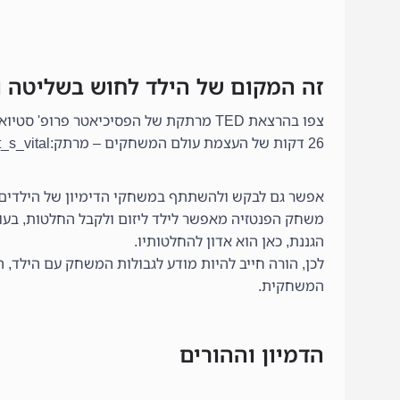
זה המקום של הילד לחוש בשליטה ו
צפו בהרצאת TED מרתקת של הפסיכיאטר פרופ' סטיוארט בראון (ההרצאה באנגלית בליווי כתוביות בעברית)
26 דקות של העצמת עולם המשחקים – מרתק:https://embed.ted.com/talks/lang/he/stuart_brown_says_play_is_more_than_fun_it_s_vital
אפשר גם לבקש ולהשתתף במשחקי הדימיון של הילדים
משחק הפנטזיה מאפשר לילד ליזום ולקבל החלטות, בעוד
הגננת, כאן הוא אדון להחלטותיו.
לכן, הורה חייב להיות מודע לגבולות המשחק עם הילד, 
המשחקית.
הדמיון וההורים