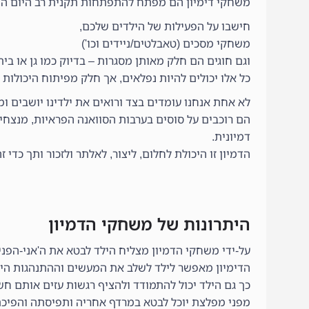
משחקי דימיון הם מפתח להתפתחות תקנית רב היום היל
חישבו על הפעילות של הילדים שלכם,
משחקי מסכים (טאבלטים/ניידים וכו')
וגם חוגים הם חלק מאותן מסגרות – בדיוק כמו גן או בי
כל אלו יכולים להיות נפלאים, אך חלק מפיתוח היכולות
לא אחת אנחנו עומדים בצד ורואים את ילדינו יושבים ו
הם רוכבים על סוסים בערבות הסוואנה הפראיות, מנצחי
דמיונית.
הדמיון זו היכולת לחלום, ליצור, לאלתר ולזכור ותך כדי
היתרונות של משחקי הדמיון
על-ידי משחקי הדמיון מצליח הילד לבטא את ה'אני-הפנימ
הדימיון מאפשר לילד לשלב את המעשים וההתנהגות היח
כך גם הילד יכול להתמודד ולהציף רגשות עזים אותם חש
מפני מפלצת יוכל לבטא במרדף אחריה ותפיסתה והפיכת 