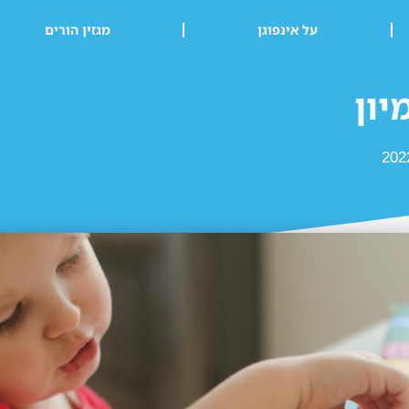
על אינפוגן
מגזין הורים
יון