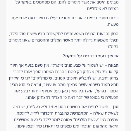
מבינים היטב את אשר אומרים להם, הם מסתמכים בעיקר על
רמזים לא מילוליים.
ריכזנו מספר טיפים להעברת מסרים יעילה במצבי כעס או מניעת
מעשה.
הטון והבעות הפנים משמעותיים לתקשורת הבינאישית מול הילד,
ובעלי משמעות גדולה יותר מאשר המלים וההסברים שאנו אומרים
בקולנו.
אז איך נעמיד דברים על דיוקם?
הבעה
– יש לשמור על מבע פנים נייטרלי, אין טעם בזעף אך חיוך
קל או ציקצוק מצחיק רק פוגם בהבנת המסר והופך אותו לדברי
צחוק וחיבה. יש להבליע חיוכים קטנים, ש"מחליקים" לנו כי הילדון
נורא חמוד כשהוא עושה פרצוף נעלב או עצוב, ונראה כי הוא הבין
המסר. בפועל, הוא הבין שאין כאן כעס אמיתי ויחזור לבצע את
הפעולה כי בסופו של דבר ראה כי הצליח להצחיק אותנו.
טון
– חשוב לסיים את המשפט בטון אחיד ולא בעלייתו, שידמה
לשאילת שאלה – המתפרשת כהעברת ה"כדור" לידיו. לדוגמה,
אמירה כמו "עכשיו הולכים" אמורה לומר לילד כי כעת ממשיכים
הלאה מהמקום הנוכחי ואנו מצפים כי יתארגן מיד ויבוא עימנו.