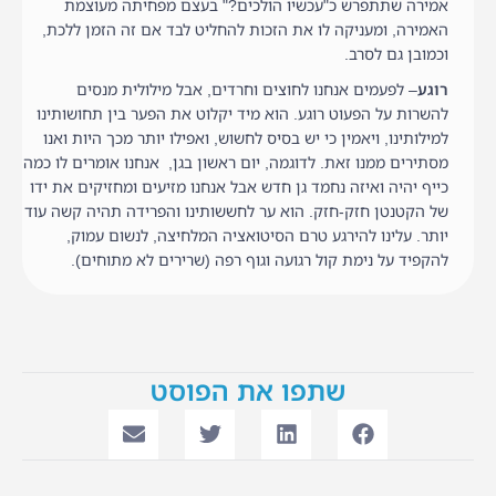
אמירה שתתפרש כ"עכשיו הולכים?" בעצם מפחיתה מעוצמת
האמירה, ומעניקה לו את הזכות להחליט לבד אם זה הזמן ללכת,
וכמובן גם לסרב.
רוגע
– לפעמים אנחנו לחוצים וחרדים, אבל מילולית מנסים
להשרות על הפעוט רוגע. הוא מיד יקלוט את הפער בין תחושותינו
למילותינו, ויאמין כי יש בסיס לחשוש, ואפילו יותר מכך היות ואנו
מסתירים ממנו זאת. לדוגמה, יום ראשון בגן, אנחנו אומרים לו כמה
כייף יהיה ואיזה נחמד גן חדש אבל אנחנו מזיעים ומחזיקים את ידו
של הקטנטן חזק-חזק. הוא ער לחששותינו והפרידה תהיה קשה עוד
יותר. עלינו להירגע טרם הסיטואציה המלחיצה, לנשום עמוק,
להקפיד על נימת קול רגועה וגוף רפה (שרירים לא מתוחים).
שתפו את הפוסט