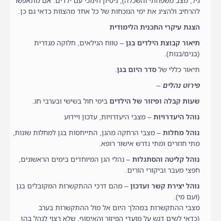
גיל, מצב משפחתי והשכלה), ניסיון חינוכי עם ילדים. אם מתאפשר
להרחיב ולהציג את ימי הנוכחות של כל אחד מהצוות כדאי גם כן.
הצגת עיקרי התכנית הלימודית
תיאור קבוצת הילדים בגן
– טווח הגילאים, חלוקה מגדרית
(בנים/בנות).
תיאור כללי של
סדר היום בגן
.
פירוט נהלים
–
שעות קבלה ופיזור של הילדים
בימי חול בשישי ובערבי חג.
נוהל היעדרויות
– מצבי היעדרויות, עדכון ויידוע
נ
והל מחלות
– מצבי הרחקה מהגן, התייחסות בגן למחלות שונות,
מתי חוזרים ומתי נדרש אישור רופא.
נוהל קליטה והסתגלות
– נהלי הגן המיוחדים בימים הראשונים,
חפצי מעבר וביקורי הורים.
נוהל יצירת קשר ועדכון
– מהם דרכי ההתקשרות המקובלים בגן
(ועם מי).
מצבי ההתקשרות במהלך היום אל מול ההתקשרות בערב
(כדאי לשים דגש על מועדי הפיזור והאיסוף, שלא רצוי לנהל בהן