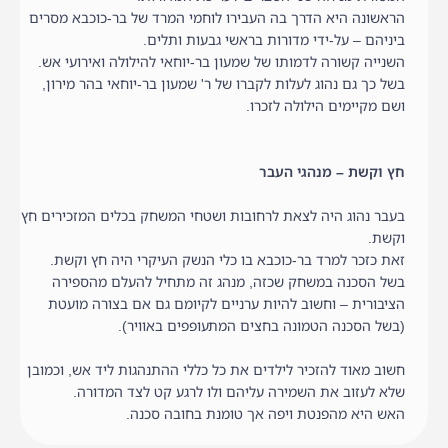
הראשונה היא הדרך בה העבירו לוחמי המרד של בר-כוכבא מסרים
ביניהם – על-ידי מדורות בראשי גבעות ותלים.
השנייה קשורה לדמותו של שמעון בר-יוחאי להילולה ואירועי אש.
בשל כך גם נהוג לעלות לקברו של ר' שמעון בר-יוחאי בהר מירון,
ושם מקיימים הילולה לזכרו.
חץ וקשת – מנהגי העבר
בעבר נהוג היה לצאת לרחובות ושטחי המשחק בכלים המזכירים חץ
וקשת.
זאת כזכר למרד בר-כוכבא בו כלי הנשק העיקרי היה חץ וקשת.
בשל הסכנה במשחק שכזה, מנהג זה מתחיל להעלם מהספירה
הציבורית – וחשוב להיות ערניים לקיומם גם אם בצורה מועטת
(בשל הסכנה הטמונה בחצים המתעופפים באוויר).
חשוב מאוד להזכיר לילדים את כל כללי ההתנהגות ליד אש, וכמובן
שלא לעזוב את השמירה עליהם ולו לרגע קט לצד המדורה.
האש היא מהפנטת ויפה אך טומנת בחובה סכנה.