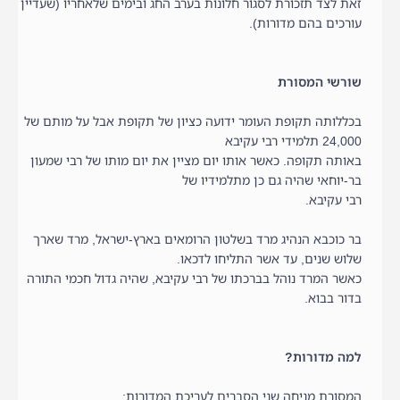
זאת לצד תזכורת לסגור חלונות בערב החג ובימים שלאחריו (שעדיין
עורכים בהם מדורות).
שורשי המסורת
בכללותה תקופת העומר ידועה כציון של תקופת אבל על מותם של
24,000 תלמידי רבי עקיבא
באותה תקופה. כאשר אותו יום מציין את יום מותו של רבי שמעון
בר-יוחאי שהיה גם כן מתלמידיו של
רבי עקיבא.
בר כוכבא הנהיג מרד בשלטון הרומאים בארץ-ישראל, מרד שארך
שלוש שנים, עד אשר התליחו לדכאו.
כאשר המרד נוהל בברכתו של רבי עקיבא, שהיה גדול חכמי התורה
בדור בבוא.
למה מדורות?
המסורת מניחה שני הסברים לעריכת המדורות: