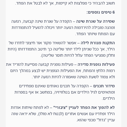
חשוב להבהיר כי מפלצות לא קיימות, אך לא לבטל את הפחד.
6 טיפים נוספים:
שמירה על שגרת שינה
– הקפדה על שגרת שינה קבועה, רגועה
ומהנה מובילה להירדמות רגועה יותר ויכולה להועיל להתמודדות
עם המתח שיותר הפחד.
התקנת מנורת לילה
– אפשר להשאיר מקור אור חיצוני לחדרו של
הילד, אך ככל שניתן לילד יותר שליטה כך תיטב התמודדותו (היות
וחלק ממניעי הפחד עלול להיות חוסר שליטה).
פעילות גופנית סדירה
– פעילות גופנית קבועה מסייעת להוריד את
רמות הלחץ והמתח, את הפעילות הגופנית יש לבצע במהלך היום
ולא צמוד לשעת השינה שאמורה להיות רגועה יותר.
מידור תכנים
– הקפדה על תכנים נאותים שאינם מפחידים
ומתאימים לגיל הילדים אם בטלוויזיה, במחשב או אף בספרות
הילדים.
לא להפוך את הפחד לעניין "ציבורי"
– לא לפתח שיחות אודות
הילד ופחדיו עם אנשים אחרים (לבטח לא מולו), שלא יראה שזה
עניין "גדול" מכפי שהוא.