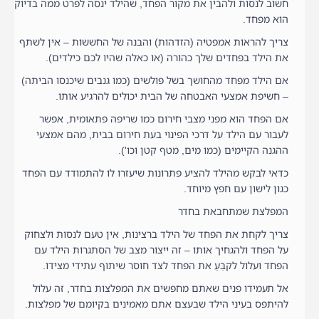
חשוב לנסות ולהבין את מקור הפחד, שהילד ינסה לפרט ממה בדיוק
הוא מפחד.
צריך להראות אמפטיה (הזדהות) והבנה של החששות – אין לשתף
את הילד בפחדים שלך כהורה (או כאלה שהיו לכם כילדים).
אם הילד מפחד מהחושך בשל פולשים (כמו גנבים שיכנסו הביתה)
– חשיפת אמצעי האבטחה של הבית יכולים להרגיע אותו.
אם הפחד הוא מפני מצבי חירום כמו שריפה פתאומית, אפשר
לעבור עם הילד על דרכי הפינוי בעת חירום בבית, מהם אמצעי
ההגנה הקיימים (כמו מים, מטף קטן וכו').
כדאי לבקש מהילד להציע פתרונות שיעזרו לו להתמודד עם הפחד
כגון לישון עם חפץ מיוחד.
המפלצת שמתחבאת בחדר
צריך לקחת את הפחד של הילד ברצינות, אין טעם לנסות ולצחוק
על הפחד ולהגחיך אותו – זה ייצור מצב של הסתגרות הילד עם
הפחד ועלול לקבֵּעַ את הפחד לצד חוסר שיתוף עתידי מצידו.
אל תעמידו פנים שאתם מחפשים את המפלצות בחדר, זה עלול
להיתפס בעיני הילד שבעצם אתם מאמינים בקיומם של מפלצות.