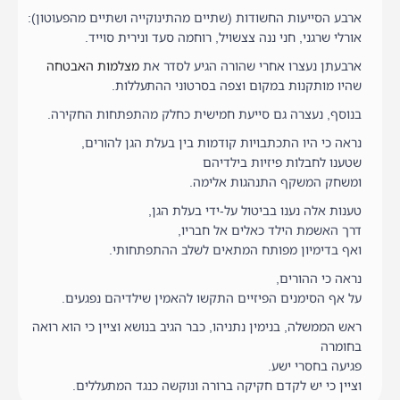
ארבע הסייעות החשודות (שתיים מהתינוקייה ושתיים מהפעוטון):
אורלי שרגני, חני ננה צצשויל, רוחמה סעד ונירית סוייד.
ארבעתן נעצרו אחרי שהורה הגיע לסדר את
מצלמות האבטחה
שהיו מותקנות במקום וצפה בסרטוני ההתעללות.
בנוסף, נעצרה גם סייעת חמישית כחלק מהתפתחות החקירה.
נראה כי היו התכתבויות קודמות בין בעלת הגן להורים,
שטענו לחבלות פיזיות בילדיהם
ומשחק המשקף התנהגות אלימה.
טענות אלה נענו בביטול על-ידי בעלת הגן,
דרך האשמת הילד כאלים אל חבריו,
ואף בדימיון מפותח המתאים לשלב ההתפתחותי.
נראה כי ההורים,
על אף הסימנים הפיזיים התקשו להאמין שילדיהם נפגעים.
ראש הממשלה, בנימין נתניהו, כבר הגיב בנושא וציין כי הוא רואה
בחומרה
פגיעה בחסרי ישע.
וציין כי יש לקדם חקיקה ברורה ונוקשה כנגד המתעללים.