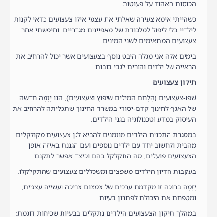
הכוסות האהוד על פעוטות.
כשהייתי אימא צעירה שאלתי את עצמי אילו צעצועים כדאי לקנות
לילדיי בלי ליפול למלכודת של מאפיינים מגדריים, וחיפשתי אחר
צעצועים המתאימים לשני המינים.
בימים אלה אני מגלה היבט נוסף בצעצועים אשר יכול להרחיב את
הראייה של ילדים והורים לגבי בובות.
תיקון צעצועים
שִׁפּוּ-צעצועים (הֶלְחֵם המילים שיפוץ וצעצועים), הנו יָזְמָה חדשה
של האגף לחינוך קדם-יסודי במשרד החינוך שתכליתה להרחיב את
העיסוק במדע וטכנולוגיה בגני הילדים.
במסגרת התכנית הילדים מוזמנים להביא לגן צעצועים מקולקלים
מהבית ולחשוב יחד עם ילדים נוספים ועם הגננת באיזה אופן
הצעצועים פועלים, מה התקלקל בהם וכיצד אפשר לתקנם.
בעקבות הדיון הילדים משפצים ומשכללים צעצועים שהתקלקלו.
יָזְמָה ברוכה זו מקדמת ערכים של צמצום צריכה ועשייה עצמית,
ומטפחת את היכולת לפתרון בעיות.
במהלך תיקון הצעצועים הילדים נתקלים בבעיות שכיחות דוגמת: