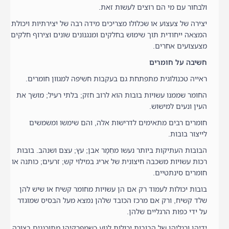
ולבחור עם מי הם רוצים לעשות זאת.
יצירה של צעצוע או שכלולו מצריכים מידה רבה של יצירתיות ויכולת
המצאה ייחודית תוך שימוש בחלקים ומנגנונים שונים וצירוף חלקים
מצעצועים אחרים.
חשיבה על חומרים
ראייה טכנולוגית מתפתחת גם בעקבות חשיפה למגוון חומרים.
החומר שממנו עשויות בובות הוא לרוב חזק; בלתי רעיל; מושך את
העין ונעים למישוש.
חומרים רבים מתאימים לדרישות אלה, והם שימשו ומשמשים
לייצור בובות.
הבובות העתיקות ביותר נעשו מחֵמָר אבן; עץ; עצם ושנהב. בובות
רכות עשויות משכבה חיצונית של אריג במילוי קש; זרעים; כותנה או
חומרים סינתטיים.
בובות יכולות לעמוד רק אם הן עשויות מחומר קשיח או שיש להן
שלד קשיח, ורק אם מרכז הכובד שלהן נמצא מעל הבסיס שמוגדר
על ידי כפות הרגליים שלהן.
ידיהן ורגליהן של הבובות יכולות לנוע כשמפרקיהן מתוכננים בצורה