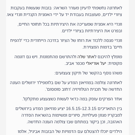
לאחרונה נחשפתי לרעיון מעורר השראה: בובות שנעשות בעקבות
ציורי ילדים, מעוצבות בעבודת יד על ידי האמנית הקנדית וונדי צאו.
וונדי היא אמנית שמעריכה את היצירתיות בכל תחומי החיים,
ובפרט את היצירתיות בציורי ילדים.
וונדי מנסה ללכוד את רוחו של הציור בדרכה הייחודית כדי 'להפיח
חיים' בדמות המצוירת.
מומלץ להיכנס ל
אתר שלה
ולהתרשם מהתמונות. ויש גם דוגמה
מקומית:
יעל אוריאלי
מכפר אביב.
משהו נוסף בהקשר של תיקון צעצועים:
לאחרונה צולמה במוזיאון המדע על שם בלומפילד ירושלים העונה
החדשה של תכנית הטלוויזיה 'רחוב סומסום'.
אחד הפרקים עוסק במה כדאי לעשות כשצעצוע מתקלקל.
בין התאריכים 16.5.15-12.3.15 יציע מוזיאון המדע בירושלים
למבקריו מגוון פעילויות, סיורים ומשימות בהשראת הסדרה
האהובה, וכן ביקור במתחם שבו צולמה העונה החדשה.
הילדים יוכלו להצטלם עם הדמויות של הבובות אביגיל, אלמו