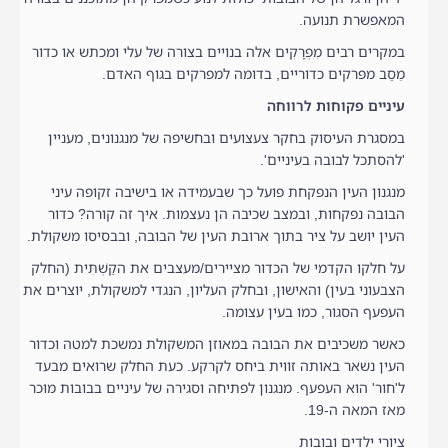
המאפשרת תנועה.
במקרים רבים מִפְרָקִים אלה בנויים בצורה של עלי ומכתש או כדור
מֵסַב מפּרקים כדוריים, בדומה למפרקים בגוף האדם.
עיניים פקוחות לרווחה
במסגרת העיסוק בחקר צעצועים ובחשיפה של מנגנונים, מעניין
'להסתכל לבובה בעיניים'.
מנגנון העין הנפקחת פועל כך שבעמידה או בישיבה זקופה עיני
הבובה נפקחות, ובמצב שכיבה הן נעצמות. איך זה קורה? כדור
העין יושב על ציר בתוך ארובת העין של הבובה, ובבסיסו משקולת.
על חלקו הקדמי של הכדור מציירים/מעצבים את הקַשְׁתִּית (החלק
הצבעוני בעין) והאישון, ובחלק העליון, הנגדי למשקולת, יוצרים את
העפעף הסגור, כמו בעין עצומה.
כאשר משכיבים את הבובה במאוזן המשקולת נמשכת למטה וכדור
העין נשאר באותה זווית ביחס לקרקע. כעת החלק שרואים מבעד
ל'חור' הוא העפעף. מנגנון לפתיחה וסגירה של עיניים בבובות מוּכר
מאז המאה ה-19.
ציורי ילדים ובובות