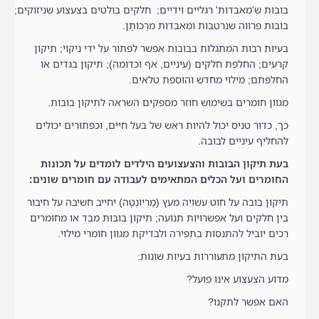
בובות ש'מאבדות' רגליים וידיים; חלקים בולטים בצעצוע שניזוקים;
בובות פרווה שנרטבות ומאבדות מרַכּוּתָן.
בעיות רבות המתגלות בבובות אפשר לפתור על ידי ניקוי; תיקון
קרעים; החלפת חלקים (עיניים, אף וכדומה); תיקון בגדים או
החלפתם; מילוי מחדש והוספת טלאים.
מגוון חומרים בשימוש חוזר מספקים השראה לתיקון בובות.
כך, כדור טניס יכול להיות ראש של בעל חיים, וכפתורים יכולים
להחליף עיניים לבובה.
בעת תיקון הבובות והצעצועים הילדים לומדים על תכונות
החומרים ועל הכלים המתאימים לעבודה עם חומרים שונים:
תיקון בובה על חוט עשויה מעץ (מַרְיוֹנֶטָה) יחייב חשיבה על חיבור
בין חלקים ועל אפשרויות תנועה; תיקון בובות מבד או מחומרים
רכים יוביל להתנסוּת בתפירה ולבדיקת מגוון חומרי מילוי.
בעת התיקון מתעוררות בעיות שונות:
מדוע הצעצוע אינו פועל?
האם אפשר לתקנו?