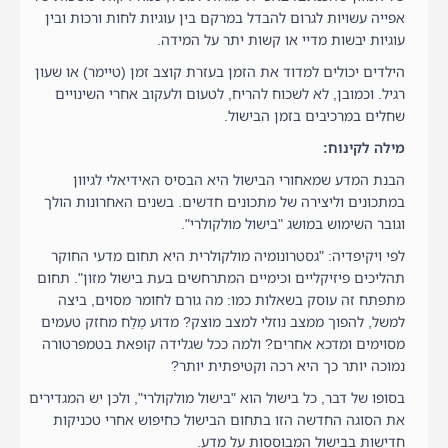
אפייה עשויות לגרום להבדל במרקם בין עוגיות לחות ורכות ובין
עוגיות יבשות מדיי או קשות יתר על המידה.
הילדים יכולים למדוד את הזמן בעזרת קוצב זמן (טיימר) או שעון
רגיל. וכמובן, לא לשכוח להריח, לטעום ולעקוב אחרי השינויים
שחלים במרכיבים בזמן הבישול.
מילה לקינוח:
הבנת המדע שמאחורי הבישול היא הבסיס האידיאלי לגיוון
במתכונים וליצירה של מתכונים חדשים. בשנים האחרונות הולך
וגובר השימוש במושג "בישול מולקולרי".
לפי ויקיפדיה: "גסטרונומיה מולקולרית היא תחום מדעי החוקר
תהליכים פיזיקליים וכימיים המתרחשים בעת בישול מזון‏‏". תחום
מתפתח זה עוסק בשאלות כמו: מה גורם לחומר מסוים, ביצה
למשל, להפוך ממצב נוזלי למצב מוצק? מדוע מֶלַח מחזק טעמים
מסוימים ומדכא אחרים? ולמה ככל שגלידה קופאת בטמפרטורה
נמוכה יותר כך היא רכה וקטיפתית יותר?
בסופו של דבר, כל בישול הוא "בישול מולקולרי", ולכן יש המגדירים
את הסוגה החדשה הזו בתחום הבישול כחיפוש אחרי טכניקות
חדישות בבישול המבוססות על מדע.