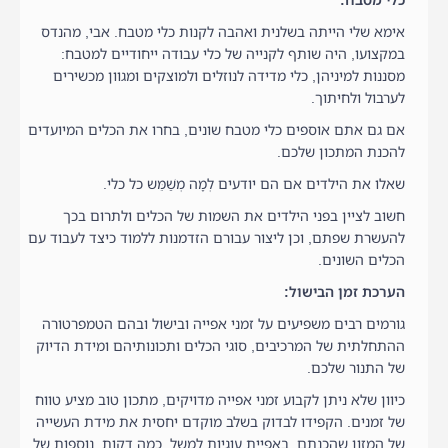
כלי מטבח:
אימא שלי הייתה בשלנית ואהבה לקנות כלי מטבח. אבי, מהנדס
במקצועו, היה שותף לקנייה של כלי עבודה ייחודיים למטבח:
מסננות למיניהן, כלי מדידה לנוזלים ולמוצקים ומגוון מכשירים
לערבול ולחיתוך.
אם גם אתם אוספים כלי מטבח שונים, בחרו את הכלים המיועדים
להכנת המתכון שלכם.
שאלו את הילדים אם הם יודעים לְמָה מְשַׁמֵּש כל כלי.
חשוב לציין בפני הילדים את השמות של הכלים ולתרום בכך
להעשרת שפתם, וכן ליצור עבורם הזדמנות ללמוד כיצד לעבוד עם
הכלים השונים.
הערכת זמן הבישול:
גורמים רבים משפיעים על זמני אפייה ובישול ובהם הטמפרטורה
ההתחלתית של המרכיבים, סוגי הכלים ותכונותיהם ומידת הדיוק
של התנור שלכם.
כיוון שלא ניתן לקבוע זמני אפייה מדויקים, מתכון טוב מציע טווח
של זמנים. הקפידו לבדוק בשלב מוקדם יחסית את מידת העשייה
של המזון שהכנתם. באפיית עוגיות למשל, כמה דקות נוספות של