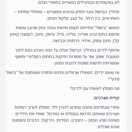
לא בוויטמינים ובמינרלים המצויים בחומרי הגלם.
תהליך הבישול נועד לסלק גורמים פתוגניים – מחוללי מחלות –
האחראים, בין היתר, על קצב קלקול המזון.
המושג "בישול" מתייחס למגוון שיטות עיבוד מזון שרובן עושות
שימוש בחום ובהן אפייה; צלייה; גריל; עישון; טיגון; הקפצה (טיגון
קל); טיגון עמוק; אידוי; הרתחה וכבישה.
שיתוף ילדים בתהליך הבישול מגלה עד כמה המדע נכנס לתוך
המטבח, שופך אור על מסורות ותיקות בתחום הקולינרי וחושף
אפשרויות חדשות ושונות להכנת המזון.
אז שטפו ידיים, הפשילו שרוולים ותיהנו מחוויה משותפת של "בישול
מדעי"!
מה מומלץ לעשות עם ילדים?
קניית מצרכים:
אחרי שבחרתם מתכון שתרצו להכין יחד, מומלץ לערוך רשימת
מצרכים שאותם תרכשו במכולת או במרכול. שאלו את הילדים
מאיפה מגיע המזון – היוגורט, הפירות, הירקות, הדגנים והפסטה
שהם אוכלים.