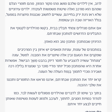
לרוב, אין לילדים שלכם מושג מהו מקור המזון, מהם חומרי הגלם
שמהם הוא מורכב ואלה שיטות משמשות לעיבודו. ילדים עירוניים
שלא ראו גינת ירק בחייהם, עשויים לחשוב שבננות מיוצרות במפעל,
בגלל האריזה שבה הן עטופות.
אם אתם מגדלים צמחי תבלין בבית, בקשו מהילדים לקטוף את
התבלינים הדרושים למתכון שבחרתם.
ההיגיון שבמתכון: מתכון טוב הוא מאוזן.
במתכונים של עוגות, עוגיות ומאפים יש איזון בין המרכיבים
שמקנים את הטעם ובין אלה שיוצרים את המבנה. למשל, עוגה
"צונחת" עשויה להצביע על חוסר דיוק בהבט מֶשֶׁךְ הבישול. אפשרות
אחרת היא שהמתכון מכיל יותר מדיי סוכר כך שנוצרת בְּלִילָה רכה
ושבירה מכדי לתמוך בֶנַפח העולה של העוגה.
קראו יחד את המתכון שבחרתם, ארגנו מראש את החומרים ותכננו
את שלבי ההכנה.
בתוך כך שימו לב לדברים שהילדים מסוגלים לעשות לבד, כמו
למדוד כמויות וזמנים, לחתוך, לערבב ולמזוג לעומת משימות שאותן
חייבים לבצע יחד איתם.