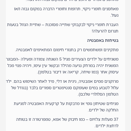
מאחסנים חומרי ניקוי, תרופות וחומרי הדברה במקום גבוה ו/או
נעול.
העברת חומרי ניקוי לבקבוקי שתייה מסוכנת – שתיית הנוזל בטעות
תגרום להרעלה!
בטיחות באמבטיה
מתקינים ומשתמשים רק בתנורי חימום המתאימים לאמבטיה.
משגיחים על ילדים הצעירים מגיל 5 השגחה צמודה ופעילה -המבוגר
המשגיח יהיה במרחק נגיעה מהילד ובקשר עין עימו, ויהיה פנוי מכל
עיסוק אחר (כמו שיחה, קריאה או דיבור בטלפון).
מרוקנים ממים אמבטיה, גיגית או דלי, מיד לאחר השימוש בהם. ילד
עלול לטבוע במים שעומקם סנטימטרים ספורים בלבד (בגודל של
הטלפון הסלולרי שלכם).
מניחים שטיחון גומי או מדבקות על קרקעית האמבטיה למניעת
החלקה של ילדים.
37 מעלות צלזיוס – כמו חיבוק של אמא, טמפרטורה זו בטוחה
לרחצת ילדים.