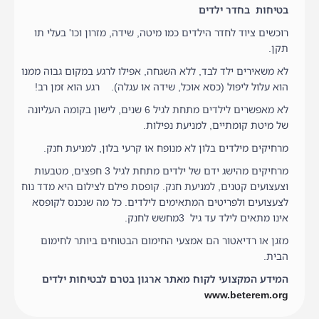
בטיחות בחדר ילדים
רוכשים ציוד לחדר הילדים כמו מיטה, שידה, מזרון וכו' בעלי תו
תקן.
לא משאירים ילד לבד, ללא השגחה, אפילו לרגע במקום גבוה ממנו
הוא עלול ליפול (כסא אוכל, שידה או עגלה). רגע הוא זמן רב!
לא מאפשרים לילדים מתחת לגיל 6 שנים, לישון בקומה העליונה
של מיטת קומתיים, למניעת נפילות.
מרחיקים מילדים בלון לא מנופח או קרעי בלון, למניעת חנק.
מרחיקים מהישג ידם של ילדים מתחת לגיל 3 חפצים, מטבעות
וצעצועים קטנים, למניעת חנק. קופסת פילם לצילום היא מדד נוח
לצעצועים ולפריטים המתאימים לילדים. כל מה שנכנס לקופסא
אינו מתאים לילד עד גיל 3מחשש לחנק.
מזגן או רדיאטור הם אמצעי החימום הבטוחים ביותר לחימום
הבית.
המידע המקצועי לקוח מאתר ארגון בטרם לבטיחות ילדים
www.beterem.org