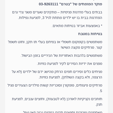
מוקד המומחים של "בטרם" 03-9263111
בבתים בעלי מדרגות פנימיות – מתקינים שערים משני צדי גרם
המדרגות בבית בו יש ילדים מתחת לגיל 3, למניעת נפילות.
* באמצעות אביזר בטיחות מתאים.
בטיחות במטבח
משתמשים בקומקום חשמלי או במיחם בעלי תו תקן, וחוט חשמל
קצר. מרחיקים מקצה השיש!
משתמשים בלהבות האחוריות של הכיריים בזמן הבישול.
מפנים את ידיות הסירים לקיר למניעת כוויות.
מניחים כלים וסירים חמים הרחק מהישג ידם של ילדים (לא על
הרצפה, ולא בקצה השולחן), למניעת כוויות.
מרחיקים פיצוחים, פופקורן וסוכריות קשות מילדים הצעירים מגיל
5.
חותכים נקניקיות לאורכן (לא לטבעות), וחוצים ענבים, למניעת
חנק.
מאחסנים גפרורים וחפצים חדים במקום גבוה ו/או נעול.