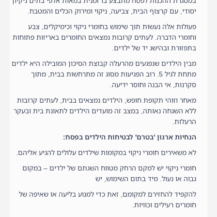
במסגרת ההכנות לפסח מתבצע בו זמנית במאות אלפי בתים ניקיון
יסודי, עם קרצוף הבית, צביעה, ניקוי ומירוק הכלים והמטבח.
פעולות אלה נעשות תוך שימוש בחומרי ניקוי וכימיקלים, צבע
וחומרי הדברה. לעתים קרובות נמצאים החומרים באריזות פתוחות
בתפזורת ובהישג יד של ילדים.
מבין הילדים שנפגעים מהרעלה קבוצת הסיכון המובילה היא ילדים
מתחת לגיל 5. רוב הפגיעות מסוג זה מתרחשות בבית, מתוך
סקרנות, אי הבנה וחוסר ידיעה.
מאחר וזוהי תקופת חופש, הילדים נמצאים בבית, לעתים קרובות
ללא השגחה נאותה, במצב זה מועדים הילדים לתאונת בית ובעקר
הרעלות.
הנחיות ארגון 'בטרם' לבטיחות הילדים בפסח:
לא משאירים חומרי ניקוי במקומות שילדים עלולים להגיע אליהם.
חומרי ניקוי יש למקם הרחק מטווח השגתם של ילדים – במקום
גבוה או נעול. מיד בתום השימוש, יש
להקפיד להחזירם למקומם, זאת כדי למנוע בליעה או שאיפה של
חומרים רעילים וכוויות.