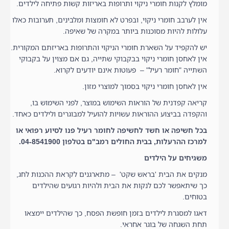
מומלץ לקנות חומרי ניקוי ותרופות באריזות קשות פתיחה לילדים.
אין לערבב חומרי ניקוי, ובפרט לא חומצות ומלבינים, תערובות כאלו
עלולות להיות מסוכנות ביותר במקרה של שאיפה.
יש להקפיד על השארת חומרי הניקוי והתרופות באריזתם המקורית.
אין לאחסן חומרי ניקוי בבקבוקי שתייה, גם אם מצוין על בקבוקי
השתייה "חומר רעיל" – פעוטות אינם יודעים לקרוא.
אין לאחסן חומרי ניקוי בסמוך למוצרי מזון.
קריאה קפדנית של הוראות השימוש במוצר, לפני השימוש בו,
והקפדה בביצוע ההוראות עשויות להועיל למבוגרים ולילדים כאחד.
בכל חשיפה או חשד לחשיפה לחומר רעיל פנו לסיוע רפואי או
למרכז ההרעלות, בבית החולים רמב"ם בטלפון 04-8541900.
משגיחים על הילדים
מנקים את הבית 'בראש שקט' – מתארגנים לקראת ההכנות לחג,
כך שיתאפשר לכם לנקות את הבית ולהיות רגועים שהילדים
בטוחים.
דאגו למסגרת לילדים בזמן חופשת הפסח, כך שהילדים יימצאו
תחת השגחה של בוגר אחראי.