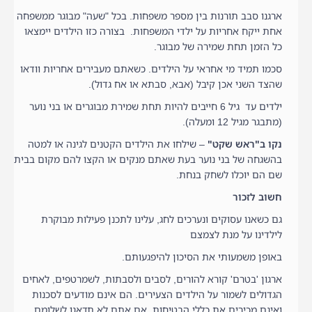
ארגנו סבב תורנות בין מספר משפחות. בכל "שעה" מבוגר ממשפחה
אחת ייקח אחריות על ילדי המשפחות. בצורה כזו הילדים יימצאו
כל הזמן תחת שמירה של מבוגר.
סכמו תמיד מי אחראי על הילדים. כשאתם מעבירים אחריות וודאו
שהצד השני אכן קיבל (אבא, סבתא או אח גדול).
ילדים עד גיל 6 חייבים להיות תחת שמירת מבוגרים או בני נוער
(מתבגר מגיל 12 ומעלה).
נקו ב"ראש שקט"
– שילחו את הילדים הקטנים לגינה או למטה
בהשגחה של בני נוער בעת שאתם מנקים או הקצו להם מקום בבית
שם הם יוכלו לשחק בנחת.
חשוב לזכור
גם כשאנו עסוקים ונערכים לחג, עלינו לתכנן פעילות מבוקרת
לילדינו על מנת לצמצם
באופן משמעותי את הסיכון להיפגעותם.
ארגון 'בטרם' קורא להורים, לסבים ולסבתות, לשמרטפים, לאחים
הגדולים לשמור על הילדים הצעירים. הם אינם מודעים לסכנות
ואינם מכירים את כללי הבטיחות. אם אתם לא תדאגו לשלומם,