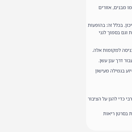
 כמו מבנים, אזורים
ון. בכלל זה: בהופעות
 וגם בסמוך לגני
ור דרך ענן עשן.
יוע בגמילה מעישון
 כדי להגן על הציבור
ל ארצות הברית (HHS), הנחשפים לעישון פסיבי הם בעלי סיכוי גדול ב-20-30% לחלות בסרטן ריאות