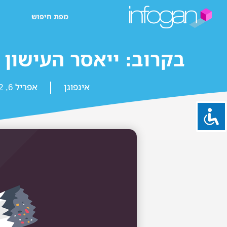
מפת חיפוש
בקרוב: ייאסר העישון ל
אינפוגן
אפריל 6, 2022