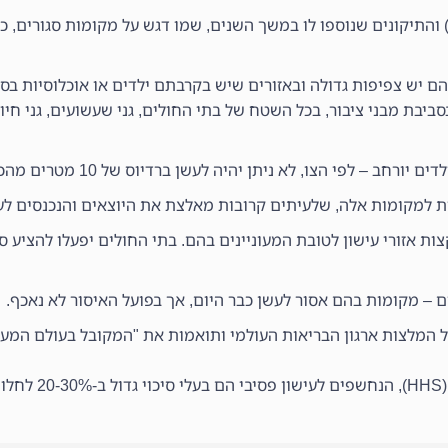
התשמ"ג-1983) והתיקונים שנוספו לו במשך השנים, שמו דגש על מקומות סגורים,
 יש צפיפות גדולה ובאזורים שיש בקרבתם ילדים או אוכלוסיות בסיכ
בת מבני ציבור, בכל השטח של בתי החולים, גני שעשועים, גני חיות
הצו, לא ניתן יהיה לעשן ברדיוס של 10 מטרים מהכניסה למקומות אלה.
 למקומות אלה, שלעיתים קרובות מאלצת את היוצאים והנכנסים לעב
צות אזורי עישון לטובת המעוניינים בהם. בתי החולים יפעלו להציע ס
ים – מקומות בהם אסור לעשן כבר היום, אך בפועל האיסור לא נאכף.
המלצות ארגון הבריאות העולמי ותואמות את "המקובל בעולם המערבי
לפי מחלקת הבריאות ושירותי האנוש ש