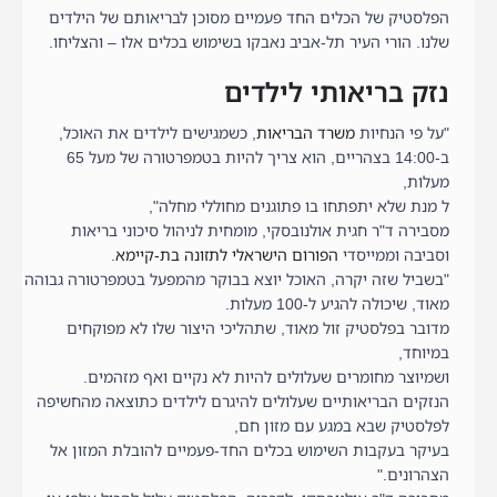
הפלסטיק של הכלים החד פעמיים מסוכן לבריאותם של הילדים
שלנו. הורי העיר תל-אביב נאבקו בשימוש בכלים אלו – והצליחו.
נזק בריאותי לילדים
"על פי הנחיות
משרד הבריאות
, כשמגישים לילדים את האוכל,
ב-14:00 בצהריים, הוא צריך להיות בטמפרטורה של מעל 65
מעלות,
ל מנת שלא יתפתחו בו פתוגנים מחוללי מחלה",
מסבירה ד"ר חגית אולנובסקי, מומחית לניהול סיכוני בריאות
וסביבה וממייסדי
הפורום הישראלי לתזונה בת-קיימא
.
"בשביל שזה יקרה, האוכל יוצא בבוקר מהמפעל בטמפרטורה גבוהה
מאוד, שיכולה להגיע ל-100 מעלות.
מדובר בפלסטיק זול מאוד, שתהליכי היצור שלו לא מפוקחים
במיוחד,
ושמיוצר מחומרים שעלולים להיות לא נקיים ואף מזהמים.
הנזקים הבריאותיים שעלולים להיגרם לילדים כתוצאה מהחשיפה
לפלסטיק שבא במגע עם מזון חם,
בעיקר בעקבות השימוש בכלים החד-פעמיים להובלת המזון אל
הצהרונים."