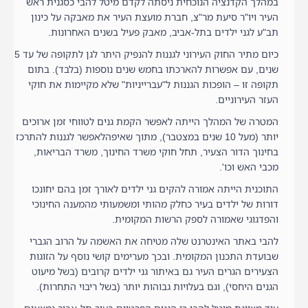
במהלך הקדנציה הנוכחית ניסתה לקדם מיטל להבי כסגנית ראש
העיר ויו"ר סיעת מר"צ, חברת מועצת העיר את מאבקה על כינון
תב"ע לגני ילדים בתל-אביב, מאבק פעיל בשנים האחרונות.
כיום מתיר החוק העירוני לגננות להנפיק היתר לגן לתקופה של עד 5
שנים, עם אפשרות להארכתו בחמש שנים נוספות (בלבד). בתום
תקופה זו – הופכות הגננות ל"עברייניות" שלא מקיימות את חוקי
העזר העירוניים.
המטרה של המהלך הייתה לאפשר הקמת גנים לטווחי זמן ארוכים
יותר (מעל 10 שנים במצטבר), מתוך שאיפהלאפשר לגננות להתרכז
בחינוך הדור הצעיר, תחל חוקי משרד החינוך, משרד הבריאות,
מכבי האש וכו'.
התוכנית הייתה אמורה להקים גני ילדים לאורך זמן בהם יחונכו
דורות של ילדים בעיר כחלק מהותי ומשמעותי מהמענה החינוכי
והפדגוגי שאמורה לספק הרשות המקומית.
להבי באתר האינטרנט שלה מטיחה את האשמה על הרוב הגברי
שבועדת התכנון המקומית. ובכך מערימים קושי נוסף על הזוגות
הצעירים הגרים העיר גם באיתור גני ילדים קרובים (בשל מיעוט
הגנים היחסי), וגם בעלויות גבוהות יותר (בשל ריבוי התחרות).