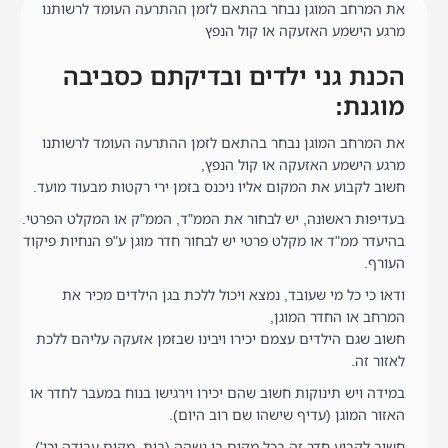
את המרחב המוגן נבחר בהתאם לזמן ההתרעה העומד לרשותנו
מרגע הישמע האזעקה או קול הנפץ
הכנת גני ילדים ובדיקתם כסביבה
מוגנת:
את המרחב המוגן נבחר בהתאם לזמן ההתרעה העומד לרשותנו
מרגע הישמע האזעקה או קול הנפץ,
חשוב לקבוע את המקום אליו ניכנס בזמן ירי רקטות מבעוד מועד.
בעדיפות ראשונה, יש לבחור את הממ"ד, הממ"ק או המקלט הפרטי.
בהיעדר ממ"ד או מקלט פרטי יש לבחור חדר מוגן ע"פ הנחיות פיקוד
העורף.
ודאו כי כל מי שעובד, נמצא ויכול ללכת בגן הילדים מכיר את
המרחב או החדר המוגן,
חשוב שגם הילדים עצמם יכירו ויבינו שבזמן אזעקה עליהם ללכת
לאזור זה.
במידה ויש תינוקות חשוב שהם יכירו וירגישו בנוח במעבר לחדר או
האזור המוגן (עדיף שישהו שם רוב היום).
חשוב לקבוע חדר זה בכל מקום בו נשהה (בית, מקום עבודה וכו').