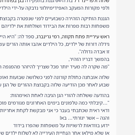
שלוה זלפריינד ז"ל
בת ה-64 גננת בתפקידה
בגן בפתח תק
ולפי מקורות המעקב האפידימיולוגי נדבקה על-ידי היל
הגננת הותיקה הזהירה כשבועיים לפני שנפטרה בקבוצת 
משפחות רבות מפרות את הבידוד ושולחות את ילדיהם ל
ראש עיריית פתח תקווה, רמי גרינברג
, ספד לה: "היא היי
גידלה דורות של ילדים, כל הילדים אהבו אותה הורים עשו
זו אבדה גדולה".
בהמשך דבריו הזהיר,
"מה שקרה לה מעיד יותר מכל שצריך להיזהר מהמגפה הז
שלוה אובחנה כחולת קורונה לפני כשלושה שבועות ואוש
שבוע לאחר מכן הודיעה שלוה בקבוצת ההורים של הגן שנ
בהודעה ששלחה להורי הגן הגיבה לאחת האימהות:
"…קיבלתי כמה טלפונים בימים האחרונים מגורמים מו
ודאי ראית שכתבתי בעבר כי אני מבקשת לקחת אחריות, 
והנה – אשר יגורתי… בא!
ידוע בוודאות לרשויות על משפחות שהפרו בידוד
או שלא מילאו אחר הנחיית העירייה לא לשלוח ילדים ש