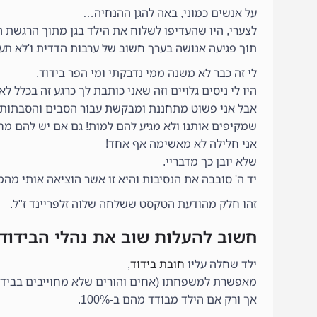
על אנשים כמוני, באה להגן ההנחיה…
לצערי, היו שהעדיפו לשלוח את הילד בגן מתוך הרגשת ה
תוך פגיעה אנושה בערך חשוב של ערבות הדדית ו'לא תעמ
לי זה כבר לא משנה ממי נדבקתי ומי הפר בידוד.
היו לי ניסים גלויים וזה שאני כותבת לך כרגע זה בכלל לא
אבל אני פשוט מתחננת ומבקשת עבור הסבים והסבתות, 
שמקיפים אותנו ולא מגיע להם למות! גם אם יש להם מח
אני חלילה לא מאשימה אף אחד!
שלא יובן כך מדבריי.
יד ה' סובבה את הנסיבות והיא זו אשר הוציאה אותי מה
זהו חלק מהודעת הטקסט ששלחה שלוה זלפריינד ז"ל.
חשוב להעלות שוב את נהלי הבידוד
ילד שחלה עליו
חובת בידוד
,
מאפשרת למשפחתו (אחים והורים שלא מחוייבים בבידו
אך ורק אם הילד מבודד מהם ב-100%.