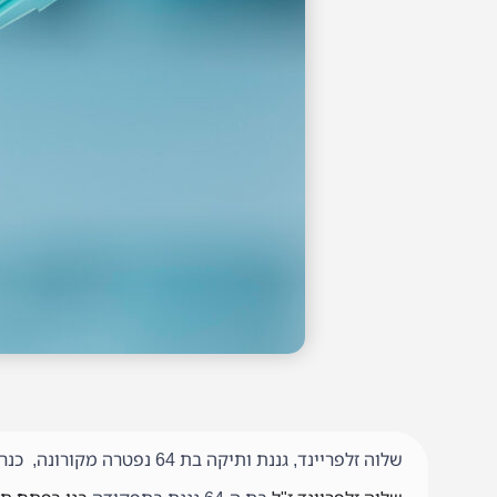
שלוה זלפריינד, גננת ותיקה בת 64 נפטרה מקורונה, כנראה מקור ההדבקה בגן הילדים בו חינכה.