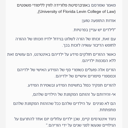
מאמר שפורסם ב
אוניברסיטת פלורידה לווין ללימודי משפטים
(University of Florida Levin College of Law),
אודות התופעה טוען:
"לילדים יש עניין בפרטיות.
עם זאת, זכותו של הורה לשלוט בגידול ילדיו וזכותו של ההורה
לחופש הדיבור עשויה לזכות בכך.
כאשר ההורים חולקים מידע על ילדיהם באינטרנט, הם עושים זאת
ללא הסכמת ילדיהם.
הורים אלה פועלים כשומרי סף של המידע האישי של ילדיהם
וכמספרי סיפורים אישיים של ילדיהם.
להורים תפקיד כפול בחשיפת המידע ובשמירת המידע.
אי-זהירותם על זהותם המקוונת של הילדים שלהם,
הם לא מגינים על הילדים שלהם ככל שהזהות המקוונת שלהם
מתפתחת.
ניגוד אינטרסים קיים, שכן ילדים עלולים יום אחד להתרעם על
הגילויים שנעשו לפני שנים על ידי הוריהם."