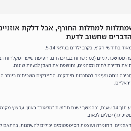
שמתלוות למחלות החורף, אבל דלקת אוזניים
הדברים שחשוב לדעת
 בחודשי הקיץ, בקרב ילדים בגילאי 5-14.
Swimmer) כבר שמעתם? חשיפה ממושכת למים (כמו: שהות בבריכה וים, חפיפת שיער ומקלחו
את חדירת לחות ומזהמים, וחושפת את האוזן לבעיות שונות.
יות) עולה, ומספקת סביבה נוחה ונעימה להתרבות חיידקים. החיידקים השכיחים ביו
יראליים.
הסימפטומים מופיעים במהירות רבה: כאב באוזניים יופיע תוך 14 שעות, ובהמשך ישנם תחושת "מלאוּת" באוזן
שיכתה) יכולים לכאוב.
האוזניים. החומרה ועוצמת הסימפטומים יכולים להשתנות, בהתאם 