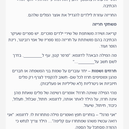
הכתיבה.
החריזה עוזרת לילדים להגדיל את אוצר המלים שלהם.
משחקי חריזה
קריאה ושירה משותפת של שירי ילדים מוכרים. יש ספרים שעיקר
הכתיבה בהם מושתתת על חריזה כמו ספריו של אמי רובינגר, רינת
הופר ועוד.
מה המילה הבאה? לדוגמא: "פרפר קטן, עף ל________. בדרך
לשם חשב על_______…"
חרוזים ושמות
– יחד עוברים על שמות בני המשפחה או חברים
מהגן ומוסיפים חרוז לכל שם- חשוב להקפיד לצרף רק מלים
חיוביות או ניטרליות (לא שליליות או מעליבות).
מהי המילה שאינה חרוז? אומרים רשימה של מלים שאחת מהן
אינה חרוז, על הילד לאתר אותה, לדוגמא: חתול, שבלול, תעלול,
כיבוד, חיתול, שיעול.
"אני מרגל" – בוחרים חפץ ואומרים מילה מתחרזת לו. לדוגמא: "אני
רואה עכשיו משהו שמתחרז עם קליפה"… הילד צריך לנחש כי
ההורה מסתכל על הספה.