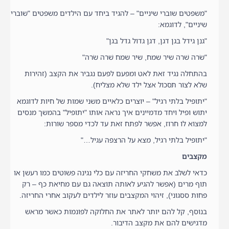
"משפטים שוברי שיניים" – להגיד ביחד עם הילדים משפטים "שוברי
שיניים", לדוגמא:
"גנן גידל בגן דגן, דגן גדול גדל בגן"
"שׂרה שׁרה שיר שמח, שיר שמח שׁרה שׂרה"
בהתחלה נגיד זאת לאט ומפעם לפעם נגביר את הקצב (זהירות
שלא לצור תסכול אצל ילד שלא מצליח).
"יתופיל בלתי רגיל" – יוצרים כלאיים משני שמות של חיות לדוגמא
יתוש ופיל ויחד מדמיינים איך נראה אותו "יתופיל" בהמשך מנסים
למצוא לו חרוז, אפשר לפתח זאת עד לכדי מספר שורות:
"יתופיל בלתי רגיל, מצא על הרצפה עגיל…"
מקצבים
כדאי לשלב את משחקי החריזה עם כלי נגינה פשוטים כמו רעשן או
תוף מרים (אפשר להגיע לאותה תוצאה גם עם מחיאת כף – רק
פחות ססגוני), זיהוי המקצבים עוזר לילדים לעקוב אחרי החריזה.
בנוסף, קל להם יותר לאתר את החלוקה לפונמות כאשר מראש
מדגישים להם את מקצב הדיבור.