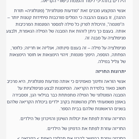
הילדים בתהליכי לימוד והפנמת כישורי הקריאה.
אנשי המקצוע מכנים זאת "מודעות פונולוגית" (פונולוגיה= תורת
ההגה), זו בעצם ההבנה כי המלים מורכבות מיחידות קטנות יותר –
ה"פונמה", והיכולת לפרק כל מילה למספר הפונמות המרכיבות
אותה. בעצם כך ניתן לזהות את המבנה של המילה הנאמרת, ולבצע
מניפולציה על מבנה זה.
מניפולציה על מילה – זה בעצם סינתזה, אנליזה או חריזה; כלומר,
הפחתה, הוספה, היפוך פונמות; זיהוי הימצאות או חוסר הימצאות
של צליל במילה.
יתרונות החריזה
אנשי הוראה וחינוך מאמינים כי אותה מודעות פונולוגית, היא מרכיב
חשוב מאוד בלמידת הקריאה. המיומנות לבצע מניפולציות על
המבנה הפונולוגי של המילה מתפתחת כבר בגילאי הגן, ומסבירה
באופן משמעותי חלק מהשונות בקרב ילדים ביכולת הקריאה שלהם
בשנים הראשונות שלהם בבית הספר.
החריזה עוזרת לפתח את יכולות השינון והזיכרון של הילדים.
החריזה עוזרת לפתח את הדמיון של הילדים.
החריזה עוזרת בהמשך להבין את תהליכי האיות > הקריאה >