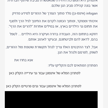
אינפו-גן היא המערכת היחידה שמאפשרת סביבת שיתוף חברתית
אשר בונה קהילה סביב הגן שלכם.
infogan (אינפו-גן) נולד מתוך הצורך של ההורים למידע מדויק
איכותי וממוקד, ומתוך הכוונה לקדם את החינוך לגיל הרך ולמנף
את תחום גני הילדים בארץ, או במילים אחרות "להרים את הרף".
דווקא בתחום הזה, העבודה ברורה ועיקרה היא הילדים… לטפל
בהם, לדאוג להם ולביטחונם, ובעיקר לאהוב אותם.
אבל, לצד ההיבטים האלו צריך לנהל תקשורת שוטפת מול ההורים,
לשווק ,לפרסם ולנהל את הגן.
אנא בחרו את
הפתרון המתאים לכם והקליקו עליו:
לפתרון המלא של אינפוגן עבור גני עירייה הקלק כאן
לפתרון המלא של אינפוגן עבור גנים פרטיים הקלק כאן