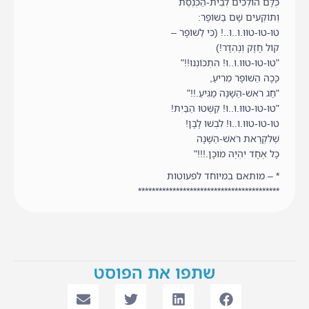
כֻּלָּם הוֹלְכִים לְבֵית-הַכְּנֶסֶת
וְתוֹקְעִים שָׁם בַּשּׁוֹפָר:
טוּ-טוּ-טוּוּ.וּ..וּ..! (כִּי לַשּׁוֹפָר –
קוֹל חָזָק וְנֶהְדָּר!)
"טוּ-טוּ-טוּוּ.וּ..וּ! הִתְכּוֹנְנוּ!!"
כָּכָה הַשּׁוֹפָר מֵרִיעַ,
"חַג רֹאשׁ-הַשָּׁנָה מַגִּיעַ.!!"
"טוּ-טוּ-טוּוּ.וּ..וּ! קַשְּׁטוּ הַבַּיִת!
טוּ-טוּ-טוּוּ.וּ..וּ! לִבְשׁוּ לָבָן!
שֶׁלִּקְרַאת רֹאשׁ-הַשָּׁנָה
כָּל אֶחָד יִהְיֶה מוּכָן.!!!"
* – מותאם במיוחד לפעוטות
*****************************************
שתפו את הפוסט