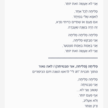
אֲנִי לֹא אֶעֱשֶׂה זֹאת יוֹתֵר.
סְלִיחָה לְכָל אֶחָד,
לְאִמָּא שֶׁלִּי בִּמְיֻחָד.
אִם פַּעַם אוֹ שְׁתַּיים הָיִיתִי נוֹרָא,
זֶה הָיָה בַּשָּׁנָה שֶׁעָבְרָה.
סְלִיחָה סְלִיחָה סְלִיחָה
אֲנִי מְבַקֵּשׁ סְלִיחָה,
אֲנִי בֶּאֱמֶת בֶּאֱמֶת מִצְטַעֵר,
אֲנִי לֹא אֶעֱשֶׂה זֹאת יוֹתֵר.
*****************************************
סְלִיחָה (סליחה, אני מבטיחה) / לאה נאור
מתוך תכנית "חג לי" לראש השנה ויום הכיפורים
סְלִיחָה סְלִיחָה,
אֲנִי מַבְטִיחָה
שֶׁשׁוּב אֲנִי לֹא…
אַף פַּעַם יוֹתֵר.
וְלֹא אַעֲלִיב,
וְרַק אֲוַתֵּר