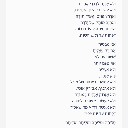
וְלֹא אֶכָּנֵס לְדִבְרֵי אֲחֵרִים,
וְלֹא אֶשְׁכַּח לְהָכִין שִׁעוּרִים,
וְאֶרְחַץ פָּנִים, וְאַגִּיד תּוֹדָה,
וְאֶהְיֶה מוֹתֶק שֶׁל יַלְדָּה
אֲנִי מַבְטִיחָה לִהְיוֹת נְבוֹנָה
לְפָחוֹת עַד רֹאשׁ הַשָּׁנָה.
אֲנִי מַבְטִיחַ
אִם רַק אַצְלִיחַ
שֶׁשׁוּב אֲנִי לֹא…
אַף פַּעַם יוֹתֵר.
וְלֹא אַעֲלִיב,
וְרַק אֲוַתֵּר,
וְלֹא אֶמְשׁוֹך בַּצַּמוֹת שֶׁל מִיכַל
וְלֹא אַרְבִּיץ, אִם רַק אוּכַל.
וְלֹא אֶזְרוֹק אֲבָנִים בַּמְנוֹרָה
וְלֹא אֶעֱשֶׂה פַּרְצוּפִים לַמּוֹרָה
וְלֹא אֶעֱשֶׂה דַוְקָא מַה שֶׁאָסוּר
לְפָחוֹת עַד יוֹם כִּפּוּר.
סְלִיחָה וּסְלִיחָה וּסְלִיחָה וּסְלִיחָה