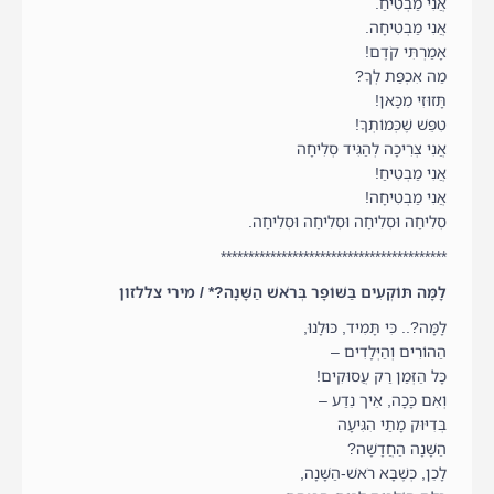
אֲנִי מַבְטִיחַ.
אֲנִי מַבְטִיחָה.
אָמַרְתִּי קֹדֶם!
מַה אִכְפַּת לְךָ?
תָּזוּזִי מִכָּאן!
טִפֵּשׁ שֶׁכְּמוֹתְךָ!
אֲנִי צְרִיכָה לְהַגִּיד סְלִיחָה
אֲנִי מַבְטִיחַ!
אֲנִי מַבְטִיחָה!
סְלִיחָה וּסְלִיחָה וּסְלִיחָה וּסְלִיחָה.
*****************************************
לָמָּה תּוֹקְעִים בַּשּׁוֹפָר בְּרֹאשׁ הַשָּׁנָה?* / מירי צללזון
לָמָּה?.. כִּי תָּמִיד, כּוּלָנוּ,
הַהוֹרִים וְהַיְּלָדִים –
כָּל הַזְּמַן רַק עֲסוּקִים!
וְאִם כָּכָה, אֵיך נֵדַע –
בְּדִיּוּק מָתַי הִגִּיעָה
הַשָּׁנָה הַחֲדָשָׁה?
לָכֵן, כְּשֶׁבָּא רֹאשׁ-הַשָּׁנָה,