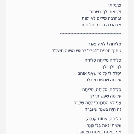
וצעקתי
וקראתי לך בשמות
ובהרבה מילים לא יפות
אז הרבה הרבה סליחות
*****************************************
סְלִיחָה / לאה נאור
מתוך תכנית "חג לי" לראש השנה תשל"ד
סְלִיחָה סְלִיחָה סְלִיחָה
לְךָ, וּלְךָ וּלְךָ,
יִסְלַח לִי כָּל מִי שֶׁאֲנִי אוֹהִב
עַל מַה שֶׁחָשַׁבְתִּי בַּלֵב.
סְלִיחָה, סְלִיחָה, סְלִיחָה
עֵל מַה שֶׁעָשִׂיתִי לְךָ
אֲנִי לא הִתְכַּוַּנְתִּי לְמַה שֶׁקָרָה.
זֶה הָיָה בַּשָּׁנָה שֶׁעָבְרָה.
סְלִיחָה, אָחוֹת קְטַנָה,
עָשִׂיתִי זֹאת בְּלִי כַּוָּנָה.
אֲנִי בֶּאֱמֶת בֶּאֱמֶת מִצְטַעֵר,