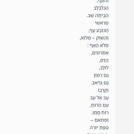
וְהוּגַף,
הַכְּלַבְלָב
הַבַּיְתָה שָׁב.
מֵרֹאשִׁי
הַכּוֹבַע עָף,
וְהַשׁוּק – מְלוֹא,
מְלֹא הָאַף :
אֶתְרוֹגִים,
הֲדַס,
לוּלָב,
גַּם רִמּוֹן
גַּם גוֹיַאב.
וְקָרְבוּ
עָב אֶל עָב
עִם הַרוּחַ,
רוּחַ סְתָו.
וּפִתְאֹם –
טִפַּת יוֹרֶה