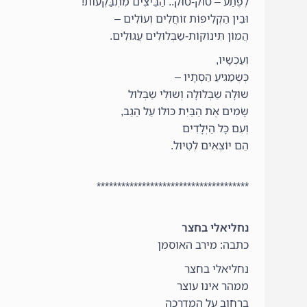
לְפֶתַע – טוּק-טוּק.. הַבֵּיצִים מִתְבַּקְעוֹת!
וּבֵין הַקְלִיפּוֹת זוֹחֲלִים וְעוֹלִים –
הֲמוֹן תִּינוֹקוֹת-שַבְּלוּלִים עֲגוּלִים.
וְעַכְשָיו,
כְּשֶמַגִיעַ הַסְתָיו –
שוּלָה שַבְּלוּלָה וְשוּלִי שַבְּלוּל
שָׂמִים אֶת הַבַּיִת כּוּלוֹ עַל הַגַב,
וְעִם כָּל הַיְלָדִים
הֵם יוֹצְאִים לְטִיוּל.
*************************************
נחליאלי בחצר
כתבה: מירב האוסמן
נחליאלי בחצר
ממהר אינו עוצר
ברחוב על המדרכה