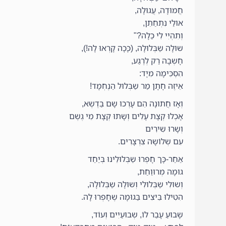
חֲמוּדָה, עֲגוּלָה,
אוּלַי נִתְחַתֵן,
וְתִהְיִי לִי כַּלָה?"
שוּלָה שַבְּלוּלָה, (כָּכָה קָרְאוּ לָה!),
חָשְבָה רַק לְרֶגַע,
הִסְכִּימָה מִיָד:
אֵיזֶה חָתָן מַר שַבְּלוּל הַנֶחְמָד!
וְאָז חֲתוּנָה הֵם עָרְכוּ שָם בַּדֶשֶא,
אָכְלוּ קְצָת עָלִים וְשָתוּ קְצָת מֵי גֶשֶם
וְשָרוּ שִירִים
עִם שְלוֹשָה צִרְצָרִים.
אַחַר-כָּך חָפְרוּ שַבְּלוּלֵינוּ בְּיַחַד
גוּמָה מְרוּוַחַת,
וְשוּלִי שַבְּלוּלִי וְשוּלָה שַבְּלוּלָה,
הִטִילוּ בֵּיצִים בַּגוּמָה שֶחָפְרוּ לָה.
שָבוּעַ עָבַר לוֹ, שְבוּעַיִים וְעוֹד,