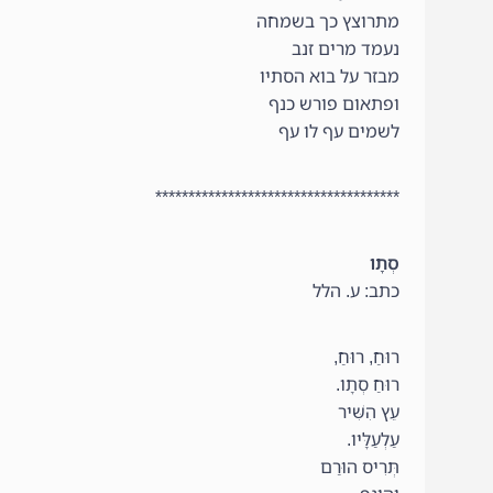
מתרוצץ כך בשמחה
נעמד מרים זנב
מבזר על בוא הסתיו
ופתאום פורש כנף
לשמים עף לו עף
*************************************
סְתָו
כתב: ע. הלל
רוּחַ, רוּחַ,
רוּחַ סְתָ
עֵץ הִשִּׁיר
עַלְעַלָּיו.
תְּרִיס הוּרַם