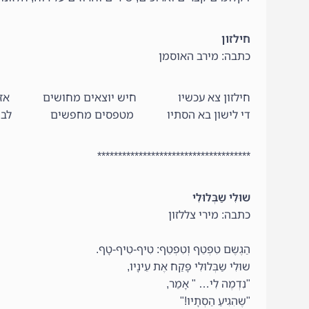
חילזון
כתבה: מירב האוסמן
חילזון צא עכשיו חיש יוצאים מחושים אז נ
די לישון בא הסתיו מטפסים מחפשים לביתו 
*************************************
שוּלִי שַבְּלוּלִי
כתבה: מירי צללזון
הַגֶשֶם טִפְטֵף וְטִפְטֵף: טִיף-טִיף-טָף.
שוּלִי שַבְּלוּלִי פָּקַח אֶת עֵינָיו,
"נִדְמֶה לִי… " אָמַר,
"שֶהִגִיעַ הַסְתָיו!"