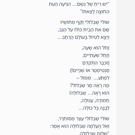
"יֵש רֵיחַ שֶל גֶשֶם… הִגִיעָה הָעֵת
הַחוּצָה לָצֵאת!"
שוּלִי שַבְּלוּלִי זָקַף מְחוֹשָיו
שָׂם אֶת הַבַּיִת כּוּלוֹ עַל הַגַב,
וְיָצָא לְטִיוּל בָּעוֹלָם הָרָחָב…
זָחַל הוּא שָעָה,
וְזָחַל שְעָתַיִים,
(וּכְבָר הִתְקַדֵם
סֶנְטִימֶטֶר אוֹ שְנַיִים!)
לְפֶתַע… מִמוּל –
מָה רָאָה מַר שַבְּלוּל?
הוּא רָאָה… שַבְּלוּלָה!
חֲמוּדָה, עֲגוּלָה,
לְבָנָה כָּל כּוּלָה…
שוּלִי שַבְּלוּלִי עָצַר מְסוּחְרָר,
וְאֶל הָעַלְמָה שַבְּלוּלָה הוּא אָמַר:
"שָלוֹם שַבְּלוּלָה,