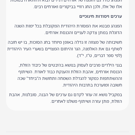
המנהג כולל גם הזמנה של אורחים רגילים לבוא ולהתארח בסוכות
אלו של אלו, ולכן החג רוויי בביקורים ואורחים רבים.
ערכים ויסודות חינוכיים
המנהג מבטא את המסורת היהודית המקובלת בכל ימות השנה
הדוגלת במתן צדקה לעניים והכנסת אורחים.
חשיבותה של מצווה זו גדלה באופן מיוחד בחג הסוכות, בו יש חובה
לשתף גם את האלמנה, הגר והיתום המצויים בשערי העיר היהודית
(לפי ספר דברים, ט"ז, י"ד).
בגני הילדים מרבים לעסוק בנושא בהיבטים של כיבוד הזולת,
הכנסת אורחים, אהבת הזולת והענקת כבוד לאורח. השיתוף
וההשתתפות כמקור להגדלת השמחה ותחושת ה"ביחד" שכה
חשובה ומוערכת בתרבות היהודית.
במקביל נושא זה עוזר לקדם גם ערכים של הבנה, סובלנות, אהבת
הזולת, מתן עזרה ושיתוף משלנו לאחרים.