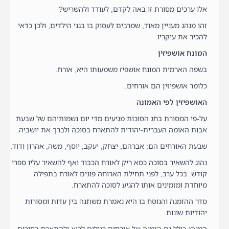
אלו ערכים מסורת זו באה לקדם, לעודד ולהשריש?
זהו מנהג מעניין מאוד, שמרבים לעסוק בו בגני הילדים, ולכן כדאי
להכיר את עיקריו.
המונח אושפיזין
בשפה הארמית המונח אושפיז משמעותו היא, אורח.
כלומר אושפיזין הם אורחים.
האושפיזין לפי האמונה
על-פי המסורת בחג הסוכות מגיעים מדי יום נשמותיהם של שבעת
אבות האומה העברית-יהודית להתארח בסוכה ולברך את יושביה.
שבעת האורחים הם: אברהם, יצחק, יעקב, יוסף, משה, אהרון ודוד.
נהוג להשאיר בסוכה כסא ריק לאורח הכבוד ואף להשאיר עליו ספרי
קודש. בכל ערב, לפני תחילת הארוחה פונים לאורח בתפילה
מיוחדת ומזמינים אותו להגיע לסוכה להתארח.
סדר ההזמנה והנוסח בו היא נאמרת משתנה בין עדות ומסורות
יהודיות שונות.