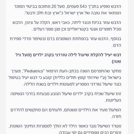
הדבש מופיע בתנ"ך כ54 פעמים, מעל 20 מתוכם בביטוי המוכר
המתאר את טובה של ארץ ישראל כ"ארץ זבת חלב ודבש".
הדבש עוזר בכיוח וכנגד ליחה, כאבי ראש, הקלה על צינון, הדבש
מכיל חומרים אנטי בקטריאליים וכן מגן מפני רעלים.
בנוסף, הדבש עוזר בהפחתת השומנים בדם ובשיפור מדדי ספירת
הדם.
דבש יעיל להקלת שיעול לילה טורדני בקרב ילדים (מעל גיל
שנה)
מחקר שהתפרסם השנה בכתב-העת הרפואי "Pediatrics", ונערך
בישראל (ע"י שירותי קופץ חולים כללית) קובע כי דבש יעיל בטיפול
כנגד שיעול טורדני המפריע לפעוטות וילדים בשנת הלילה.
זהו שיעול שכיח בקרב ילדים שיעול הנובע מבעיות בדרכי הנשימה
העליונות.
השיעול מעיר את הילדים משנתם, ולעתים הם מתקשים להירדם
חזרה.
מטרד השיעול גובר כאשר הילד לא הולך למסגרות החינוך השונות,
והורים רבים מפסידים גם ימי עבודה.