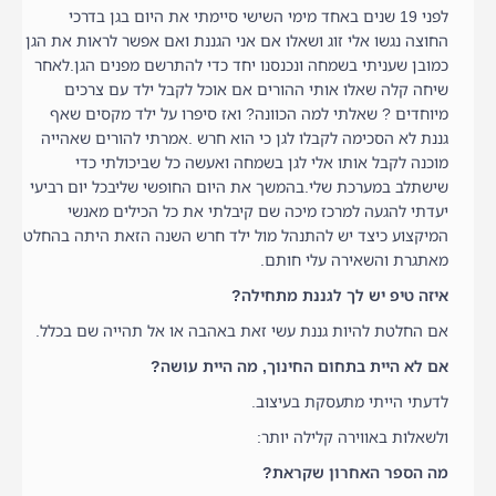
לפני 19 שנים באחד מימי השישי סיימתי את היום בגן בדרכי
החוצה נגשו אלי זוג ושאלו אם אני הגננת ואם אפשר לראות את הגן
כמובן שעניתי בשמחה ונכנסנו יחד כדי להתרשם מפנים הגן.לאחר
שיחה קלה שאלו אותי ההורים אם אוכל לקבל ילד עם צרכים
מיוחדים ? שאלתי למה הכוונה? ואז סיפרו על ילד מקסים שאף
גננת לא הסכימה לקבלו לגן כי הוא חרש .אמרתי להורים שאהייה
מוכנה לקבל אותו אלי לגן בשמחה ואעשה כל שביכולתי כדי
שישתלב במערכת שלי.בהמשך את היום החופשי שליבכל יום רביעי
יעדתי להגעה למרכז מיכה שם קיבלתי את כל הכילים מאנשי
המיקצוע כיצד יש להתנהל מול ילד חרש השנה הזאת היתה בהחלט
מאתגרת והשאירה עלי חותם.
איזה טיפ יש לך לגננת מתחילה?
אם החלטת להיות גננת עשי זאת באהבה או אל תהייה שם בכלל.
אם לא היית בתחום החינוך, מה היית עושה?
לדעתי הייתי מתעסקת בעיצוב.
ולשאלות באווירה קלילה יותר:
מה הספר האחרון שקראת?