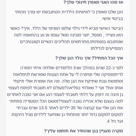
אז מהו האני מאמין חינוכי שלך?
הגן שלנו מאמין כי לאישיות הילדית המתגבשת יש צורך מהותי
בביטוי אישי.
הביטוי האישי מביא לידי גילוי עולמו הפנימי של הילד, איך? כאשר
הוא מצייר , מפסל, יוצר מנגינה משל עצמו או נע בהתאמה למה
שמתגבש בפנמיותו,מתרחשים תהליכים רגשיים וקוגנטיביים
המסייעים לגדילתו.
איך הכל התחיל? איך נולד הגן שלך?
לפני כ-22 שנים במהלך שנת הלימודים שולחה איתי המורה
לריתמוסיקה שלי וסיפרה לי על אחת הגננות שפורשת לגימלאות
ומחפשת גננת שתיקח את הגן שלה. מה את אומרת אולי תיקחי
אותו את? אני ? שאלתי בפליאה?מעולם לא חשבתי לפתוח לעצמי
גן והנה זה דופק על דלתי חשבתי לעצמי רגע אם אני טובה לאחרים
למה בעצם שלא אהייה טובה לעצמי?ומשם הכל הסטוריה פתחתי
את הגן שלי עם קבוצה של 35 ילדים לאחר 13.5 שנים עברתי
למקום למקום גדול יותר ופתחתי גן שמיועד לילדים מגיל הינקות
ועד גיל 4.
מקרה מעניין בגן שהותיר את חותמו עליך?