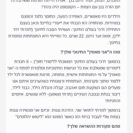
התכנים, המזון, וסדר היום בגן. אפילו הייתה תורנות ששליבה כל
יום הורה בגן עם הצוות – הקונספט היה נהדר!
הילדים היו מאושרים, האווירה רגועה, החומר נלמד והופנם
במהירות. מהחוויה הזו הבנתי את ייעודי בחיים! וכאן בעצם
התחילה דרכי בעולם החינוך- ועשיתי הסבה לחינוך (למדתי דוד
ילין), ומאז ועד היום, 22 שנים, כל הווייתי היא התפתחות מתמדת
בחינוך.
מהו ה"אני מאמין" החינוכי שלך?
בהמשך דרכי בעולם החינוך המשכתי ללימודי חופ"ן – זו תכנית
לימודים שמשלבת את כל הגישות החינוכיות ומלמדת לפתח ה-"אני
מאמין" על פי התפתחות אישית, פתוחה, זורמת ומאפשרת לכל ילד
ללמוד מתוך סקרנותו, העדפותיו ורצונותיו כשהערכים איתם אנו
פועלים הם השקעת חום ואהבה, קבלה והכלת הילד, כבוד לילד,
דיבור בנחת ובגובה העיניים (תרתי משמע)- ללא עונשים, איומים
והתניות!
בהמשך למדתי לתואר שני, הדרכת גננות. וכיום אני מכשירה גננות
בצוות שלי לעבוד ברוח הזו כאשר המוטו הוא "ליטוש יהלומים"
מהם מקורות ההשראה שלך?