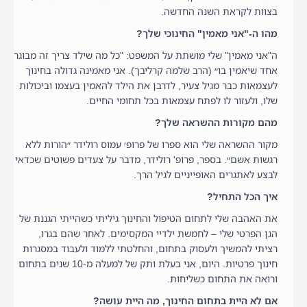
בצוות לקראת השנה החדשה.
מהו ה-"אני מאמין" החינוכי שלך?
ה"אני מאמין" שלי מושתת על המשפט: "כל מה שילד צריך זה מבוגר
אחד שיאמין בו״ (הרב שלמה קרליבך). אני מאמינה גדולה בחינוך
לעצמאות כבר מגיל צעיר, לדרבן את הילד להאמין בעצמו וביכולות
שלו, ולעזור לו לפתח עצמאות בכל תחומי החיים.
מהם מקורות ההשראה שלך?
מקור ההשראה שלי הוא ספרו של פרופ׳ עמוס רולידר ״הורות ללא
רגשות אשם״. בספר, פרופ' רולידר, מדבר על צעדים פשוטים שכדאי
לבצע לאתגרים האופייניים לגיל הרך.
איך הכל התחיל?
את האהבה שלי לתחום הטיפול והחינוך גיליתי כשהייתי הגננת של
הגן הפרטי שלי – לחמשת ילדיי המקסימים. לאחר שהם בגרו,
רציתי להמשיך ולעסוק בתחום, והחלטתי ללמוד ולעבוד במסגרות
חינוך פרטיות. היום, אני בעלת ותק של למעלה מ-10 שנים בתחום
ורואה את התחום כשליחות.
אם לא היית בתחום החינוך, מה היית עושה?