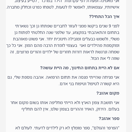
אני מאמינה ופעולת לפי עקרונות "הילד במרכז" , לסייע בעיצוב
אישיותיו, עצמאותו, לאפשר לו לטעות, לטפחו כפרט וכחלק מחברה.
איך הכל התחיל?
לפני 9 שנים ביקשו ממני לעזור לחברים שפתחו גן וכך נשארתי
בתחום והתאהבתי במקצוע, עד שלפני שנה החלטתי לפתוח גן
משלי, ולשמש כבעלים ומובילה חינוכית יחד. אני פשוט מאוהבת
ומוקסמת מהילדים ואני בעצמי לומדת הרבה מהם המון. אני כל כך
שמחה ונרגשת לראות דורות חוזרים של ילדים והורים מרוצים, זה
שווה לי את הכול.
אם לא היית בתחום החינוך, מה היית עושה?
אני מניחה שהייתי מנסה את תחום הרפואה. אהבה נוספת שלי, גם
היא קשורה לטיפול וטיפוח בני אדם.
מקום אהוב?
אני תושבת צפון הארץ ולא הייתי מחליפה אותו בשום מקום אחר
בעלום. הירוק, האויר וההרים בצפון שלנו, אין להם תחליף
ספר אהוב?
"הפרפר והגולם", ספר מומלץ לא רק לילדים לדעתי. לעולם לא