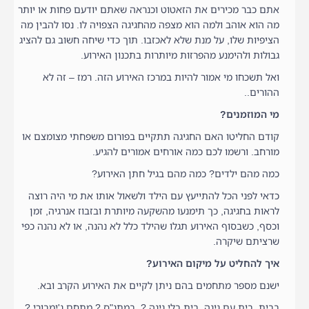
אתם כבר מכירים את הזאטוט וכנראה שאתם יודעם פחות או יותר
מה הוא אוהב ולמה הוא מצפה מהחגיגה הצפויה לו. נסו להבין מה
הציפיות שלו, על מנת שלא לאכזבו. תוך כדי שיחה חשוב גם להציג
גבולות ולהימנע מהפרזות מיותרות בתכנון האירוע.
ואל תשכחו מי אמור להיות במרכז האירוע הזה. רמז – זה לא
ההורים..
מי המוזמנים?
קודם החליטו האם החגיגה תתקיים בפורום משפחתי מצומצם או
מורחב. ורשמו לכם כמה אורחים אמורים להגיע.
כמה מהם ילדים? כמה מהם בגיל חתן האירוע?
כדאי לפני הכל להתייעץ עם הילד ולשאול אותו את מי היה רוצה
לראות בחגיגה, כך תימנעו מהשקעה מיותרת ובזבוז אנרגיה, זמן
וכסף, כשבסוף האירוע תגלו שהילד כלל לא נהנה, או לא נהנה כפי
שרציתם שיקרה.
איך להחליט על מיקום האירוע?
ישנם מספר מתחמים בהם ניתן לקיים את האירוע הקרב ובא.
בבית. בית עם גינה, בית בלי גינה ? במתנ"ס ? מתחם ג'ימבורי ?