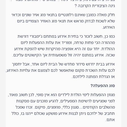
גינה הציבורית הקרובה ?
חלק מאלה כמובן שאינם רלוונטיים בתנאי מזג אויר שונים וכדאי
שלא לשכוח לבדוק מראש את תנאי מזג האוויר הצפויים ביום
האירוע.
כמו כן, חשוב לזכור כי בחירת אירוע במתחם ג'ימבורי דורשת
מההורה הכי פחות טרחה, ומוריד את עלות ההפעלות ליום
ההולדת. יחד עם זה היא אופציה מהיקרות שיש להפקת אירוע
שכזה. אירוע במתנס יהיה זול משמעותית אך הקישוטים עליכם.
אירוע בבית ידרוש סידור מחדש של הבית ליום אחד, אבל יחסוך
לכם עלות השכרת מקום שתאפשר לכם לצמצם את עלויות האירוע,
או הגדלת המתנה לילדכם.
סוג ההפעלה?
מגוון ההפעלות לימי הולדת לילדים הוא אין סופי, לכן חשוב מאוד,
לפני שמגיעים לרשימת המפעילים, להגיע מוכנים עם מסקנות
מהשלבים הקודמים…סגנון כללי, מוזמנים, מיקום. זכרו שמכל
תחביב של ילדכם ניתן לבנות אירוע מושקע שכולם ייהנו בו, כולל
אתם.