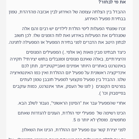
את מי לבחור?
ההבדל בין הצלחה עצומה של האירוע לבין אכזבה מהדהדת, טמון
בבחירת מפעיל האירוע.
זכרו שמנחי הפעלות לימי הולדת לילדים יש רבים והם אלה
שמנהלים את הפעילות באירוע ואת לוח הזמנים שלו. לכן חשוב
לבחון היטב את הדברים לפני בחירת המפעיל או המפעילה לחגיגה.
כיצד תבחינו מבין מאות (או אלפי..) המפעילים המנוסים
והיצירתיים, באלה שאינם מנוסים ומוגבלים בחוש יצירתי? חקירה
באינטרנט באתרים היותר אמינים ואובייקטיביים, תתן לכם
אינדיקציה ראשונית על מפעיל יום ההולדת ואין כמו האינטואיציה
שלנו. ההבדל בין מפעיל מקצועי למפעיל חובבן טמון לעתים
בפרטים הקטנים ( לוגו של העסק, אתר אינטרנט, כמות עוקבים
בפייסבוק וכו' ).
אחרי שהמפעיל עבר את "הסינון הראשוני", נעבור לשלב הבא.
הכינו רשימה של מפעילי ימי הולדת, העונים להגדרות שאתם
מחפשים. מומלץ לא יותר מ 5.
לפני יצירת קשר עם מפעיל יום ההולדת, הכינו את השאלון.