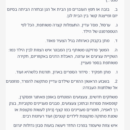
ממני..)
ב. בובה או חפץ העוברים מן הבית אל הגן ובחזרה הביתה בסיום
יום ומייצגת קשר בין הבית לגן.
ג. ערסול, מסז' עדין, התעמלות קצרה משותפת, הכל לפי
הטמפרמנט של הילד.
ד. מתן בקבוק כארוחה בגיל הצעיר מאוד.
ה. המשך פרויקט משותף בין המבוגר איש הצוות לבין הילד כמו:
השקיית עציצים או ערוגה, האכלת הדגים באקווריום, חקירה
משותפת בספר מעניין.
ו. מתן תפקיד : סידור הספרים בארון, תורנות כלשהיא ועוד.
2. בשבוע הראשון ההורים שילדם עדיין מתקשה להפרד, מוזמנים
אל שולחנות העבודה:
משחקים חדשים, צעצועים המונחים באופן מאתגר ומסקרן,
קופסאות סגורות ובתוכן צעצועים, מבנים מעניינים מקוביות, בצק
רך לאפיה, חומרים מעניינים כמו קצף (ניתן לעשות מקצפת או
שמנת מתוקה מוקצפת לילדים קטנים) ועוד רעיונות רבים.
איש צוות שיעמוד במרכז החדר ויעשה בועות סבון גדולות יגרום