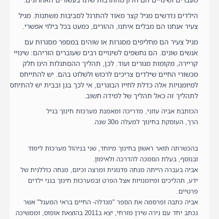
מעברים ושינויים הם חלק מהתרבות שלנו בעשורים האחרונים.
הילדים נדרשים מגיל קצר מאוד להתרגל לסביבות משתנות. מגיל
צעיר אנחנו הם מבלים איתנו, ההורים, כמעט בכל בילוי אפשרי.
מגיל צעיר הם מחליפים מסגרות או שוהים במספר מסגרות עם
אנשים שונים. הם נחשפים לשינויים רבים שעוברים הוריהם: שינויי
קריירה, מקומות מגורים ועוד. לכן, תהליך ההסתגלות הינו חלק
מכשורי החיים שילדים צריכים לרכוש ולשלוט בהם. יש להתייחס
למיומנויות אלה כדלת לחייו הבוגרים, אי לכך בגן ובבית יש להתיחס
לתהליך זה כאל תהליך של למידה חשוב.
הכותבת אביה עוזני, מדריכה ומאמנת מערכות חינוך בגיל
הרך, העוסקת בחינוך למעלה מ30 שנה.
בהכשרתה תואר ראשון בחינוך מיוחד, שני בניהול מערכות לימוד
ובנוסף, בעלת הסמכה להדרכה ולאימון.
אביה בעברה הייתה מנחה פדגוגית ומרצה וכיום, מנחה כוללנית של
ידע, תהליכים ומיומנויות אצל הפרט ובמערכות חינוך בגני ילדים
פרטיים.
אביה כתבה ופרסמה את הספר "מנדלה- החיים בראי המעגל" אשר
נכתב יחד עם נירה שירן מזרחי, יצא ב2011 בהוצאת אופוס, וממשיכה