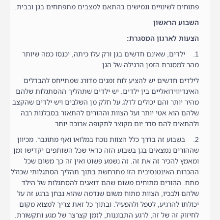
פתוחים לשינויים וגמישים בהתאם למצבים מתפתחים בגן ובבית.
השבוע הראשון
הצעות לארגון המסגרת:
1. ילדים, שאינם חדשים בגן ורק עלו כיתה, יכנסו כמה שיותר
מהר למסגרת הזמן הרגילה של הגן.
לילדים חדשים יש להציע לוח זמנים מדורג שמתייחס להבדלים
האינדיווידואליים בין ילדים. יש ילדים שתהליך ההסתגלות שלהם
מהיר יותר והם יכולים לדלג על חלק מן השלבים ויש ילדים שהקצב
שלהם הוא אטי יותר ועל הצוות וההורים להתאזר בסבלנות רבה
ולהתאים להם סדר יום מקוצר לתקופה ארוכה יותר.
2. בשבוע זה בדרך כלל הצוות נוכח במלואו ואף מתוגבר. מכיוון
שההורים נמצאים בגן בשבוע הזה כדאי שכל השותפים יקדישו זמן
ומאמץ להכיר זה את זה. זה נשמע פשוט ואין זה כך משום שכל
ההכרות האינטנסיבית הזו מתרחשת בתוך תהליך הסתגלותי שכולל
מתח. ההורים מתוחים משום שהם דואגים להסתגלות של הילד
שלהם ולבכיו, הצוות מתוח משום שנדמה שהוא נבחן ברגע זה על
יכולתו להרגיע, לטפל ולהפעיל. ובתוך כל זאת צריך למצוא מקום
לחיזוק זה של זה, לרגע התבוננות, לזמן קצרצר של מגע ותקשורת.