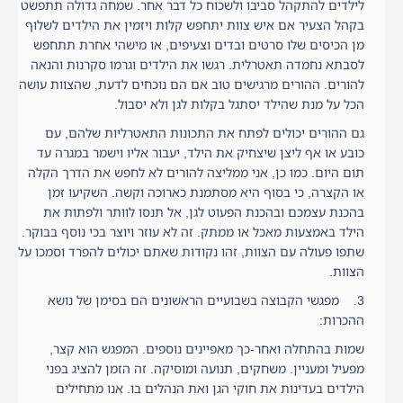
לילדים להתקהל סביבו ולשכוח כל דבר אחר. שמחה גדולה תתפשט
בקהל הצעיר אם איש צוות יתחפש קלות ויזמין את הילדים לשלוף
מן הכיסים שלו סרטים ובדים וצעיפים, או מישהי אחרת תתחפש
לסבתא נחמדה תאטרלית. רגשו את הילדים וגרמו סקרנות והנאה
להורים. ההורים מרגישים טוב אם הם נוכחים לדעת, שהצוות עושה
הכל על מנת שהילד יסתגל בקלות לגן ולא יסבול.
גם ההורים יכולים לפתח את התכונות התאטרליות שלהם, עם
כובע או אף ליצן שיצחיק את הילד, יעבור אליו וישמר במגרה עד
תום היום. כמו כן, אני ממליצה להורים לא לחפש את הדרך הקלה
או הקצרה, כי בסוף היא מסתמנת כארוכה וקשה. השקיעו זמן
בהכנת עצמכם ובהכנת הפעוט לגן, אל תנסו לוותר ולפתות את
הילד באמצעות מאכל או ממתק. זה לא עוזר ויוצר בכי נוסף בבוקר.
שתפו פעולה עם הצוות, זהו נקודות שאתם יכולים להפרד וסמכו על
הצוות.
3. מפגשי הקבוצה בשבועיים הראשונים הם בסימן של נושא
ההכרות:
שמות בהתחלה ואחר-כך מאפיינים נוספים. המפגש הוא קצר,
מפעיל ומעניין. משחקים, תנועה ומוסיקה. זה הזמן להציג בפני
הילדים בעדינות את חוקי הגן ואת הנהלים בו. אנו מתחילים