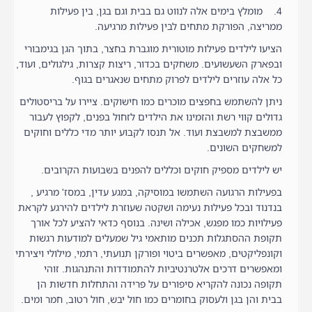
4. מומלץ בימים אלה לנווט גם בבית וגם בגן, בין פעילות
ממריצה, הפורקת מתחים לבין פעילות מרגיעה.
הציעו לילדים פעילות מוטורית מוגברת בחצר, בתוך הגן בגימבורי
ובפארק השעשועים. משחקים בכדור, ריצות קצרות, גילגולים, ועוד,
כל אלה עוזרים לילדים לפרוק מתחים שנאגרים בגוף.
ניתן להשתמש בחפצים מוכרים כמו חישוקים. ציירו על בריסטולים
גדולים קווי רשת והזמינו את הילדים לזחול בפנים, לקפוץ לעבור
ממשבצת למשבצת ועוד. אל תנסו לקבוע יותר מדי כללים וחוקים
למשחקים השונים.
יש לילדים מספיק חוקים וכללים להפנים בשבועות הקרובים.
בפעילות הרגועה השתמשו במוסיקה, במגע עדין, במסז' מרגיע ,
בנדנוד ובכל פעילות נעימה ושקטה שעוזרת לילדים להירגע לקראת
פעילויות כמו מפגש, אכילה ושינה. בנוסף כדאי להציע לכל אורך
תקופת ההסתגלות תכנים מותאמי גיל שמעלים למודעות רגשות
וקונפליקטים, מאפשרים ביטוי ופורקן תנועתי, רתמי, מילולי ויצירתי
ומאפשרים דרכים אלטרנטיביות להתמודדות והתנהגות. זוהי
תקופה נכונה להקריא סיפורים על פרידה והתחלות חדשות הן
בבית והן בגן ולעסוק בחומרים כמו חול יבש, חול רטוב, חמר ומים.