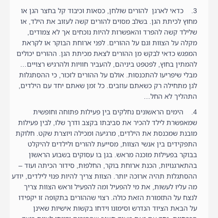
3. כדאי לארגן להורים שולחן, כסאות וכיבוד קל בחצר הגן או
מחוץ לכיתת הגן. בשלב מסוים להורים קשה לעזוב את הילד, או
שלילד קשה להפרד והאפשרות להיות נוכחים אך לא צמודים,
מקלה על הצוות וגם על ההורים. לפני ארוחת הבוקר או לקראת
המפגש כדאי לבקש מן ההורים לצאת מכיתת הגן. ההורים יכולים
להמתין בחוץ, לפטפט ביניהם, להעביר חוויות ולהרגיש רצויים…
מבלי שיפריעו להתכנסות. אולם על ההורים לזכור, כי ההסתגלות
לגן מתחילה רק כשאתם עוזבים. כל זמן שאתם יחד עם הילדים,
התהליך לא החל…
4. הימים הראשונים נחלקים בין פעילות פתוחה וחופשית
שמאפשרת לילד להכיר את סביבתו בקצב ודרך שלו, לבין פעילות
מובנת שמכנסת את הילדים, מרגיעה ומכילה ויוצרת שקט. חלוקת
התפקידים בין אנשי הצוות, מסייעת להורים ולילדים להיקלט
בבוקר בפעילות מוכנה מראש. בגן בו עסוקים בשבוע הראשון
בהתארגנויות, הכנת ארוחת בוקר, החלפות, סידור הכיתה ועוד –
ההסתגלות תהיה ארוכה יותר. הצוות צריך להיות פנוי לילדים, יודע
מה עליו לעשות, את מי להפעיל ומה להפעיל וראש הצוות צריך
לנצח על התזמורת הזאת כולה. רצוי שההורים בתקופה זו יקפידו
על הבאת הציוד הנדרש וסימונו וידחו בקשות אישיות שאינן