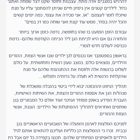
להרגיש במצבים אלה מתח, עצבנות וחוסר שקט לצד שמחה ואתגר
גדול. לילדים קטנים אין ניסיון חיים שניתן להסתמך עליו על מנת
שיוכלו לומר לעצמם: "או, אני מכירה את עצמי, כמה ימים קשים
והכל יהיה בסדר, ממש עוד קצת ואני שוחה כמו דג במים"
עבורם הזמן המועט בו שהו בחופשה, נדמה כזמן ארוך ביותר
והחזרה גם אם היא לכיתת הגן ליד הכיתה הקודמת שלהם- נדמת
ככניסה לעולם חדש לגמרי.
בראשון בספטמבר אנו נכנסים לגן ילדים שבו אנשי הצוות, ההורים
והילדים, נמצאים כולם, במצב טעון רגשית ותחושתית. על כולם
לשלוט ברגשות אלה ולווסת את ההתנהגות שלהם על מנת
שהקלחת הרגשית לא תעלה על גדותיה ותגלוש…
תהליך הניווט וההכוונה יבוא לידי ביטוי בהובלה מושכלת של
מנהל/ת הגן את אספות ההורים והצוות, את השיחות האישיות,
העברת המידע באופן מסודר ועדכני ועוד אולם כל המבוגרים בגן
שותפים ואחראים לתהליך ההסתגלות של הילדים: הגננת, אנשי
הצוות וההורים.
לפניכם המלצות לארגון והפעלה של השבועיים הראשוניים בגן
ובבית. זכרו כי ההמלצות הן כלליות ועליכם להתאים אותם לגיל
הילדים ולאפיונים המיוחדים שלהם. תכננו בקפידה כל יום אבל היו