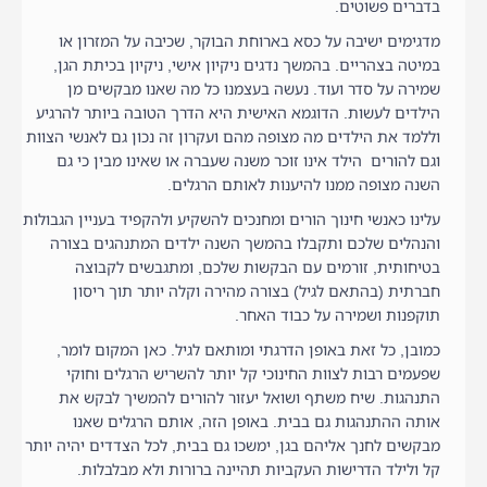
בדברים פשוטים.
מדגימים ישיבה על כסא בארוחת הבוקר, שכיבה על המזרון או
במיטה בצהריים. בהמשך נדגים ניקיון אישי, ניקיון בכיתת הגן,
שמירה על סדר ועוד. נעשה בעצמנו כל מה שאנו מבקשים מן
הילדים לעשות. הדוגמא האישית היא הדרך הטובה ביותר להרגיע
וללמד את הילדים מה מצופה מהם ועקרון זה נכון גם לאנשי הצוות
וגם להורים הילד אינו זוכר משנה שעברה או שאינו מבין כי גם
השנה מצופה ממנו להיענות לאותם הרגלים.
עלינו כאנשי חינוך הורים ומחנכים להשקיע ולהקפיד בעניין הגבולות
והנהלים שלכם ותקבלו בהמשך השנה ילדים המתנהגים בצורה
בטיחותית, זורמים עם הבקשות שלכם, ומתגבשים לקבוצה
חברתית (בהתאם לגיל) בצורה מהירה וקלה יותר תוך ריסון
תוקפנות ושמירה על כבוד האחר.
כמובן, כל זאת באופן הדרגתי ומותאם לגיל. כאן המקום לומר,
שפעמים רבות לצוות החינוכי קל יותר להשריש הרגלים וחוקי
התנהגות. שיח משתף ושואל יעזור להורים להמשיך לבקש את
אותה ההתנהגות גם בבית. באופן הזה, אותם הרגלים שאנו
מבקשים לחנך אליהם בגן, ימשכו גם בבית, לכל הצדדים יהיה יותר
קל ולילד הדרישות העקביות תהיינה ברורות ולא מבלבלות.