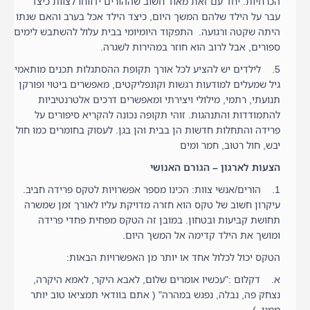
הכרחיות. יחד עם זאת מאוד חשוב שההורים ידווחו לצוות כיצד
עבר על הילד שלהם המשך היום, כיצד הילד אכל בערב והאם שנתו
היתה שקטה ורגועה. התפקוד היומיומי בבית עלול להשתבש לימים
ספורים, אבל לרוב הוא חוזר במהירות לשגרה.
5. לילדים יש להציע לכל אורך תקופת ההסתגלות תכנים מותאמי
גיל שמעלים למודעות רגשות וקונפליקטים, מאפשרים ביטוי ופורקן
תנועתי, רתמי, מילולי ויצירתי ומאפשרים דרכים אלטרנטיביות
להתמודדות והתנהגות. זוהי תקופה נכונה להקריא סיפורים על
פרידה והתחלות חדשות הן בבית והן בגן. לעסוק בחומרים כמו חול
יבש, חול רטוב, חמר ומים
הצעות לארגון – הגורם האנושי
1. הורים/אנשי צוות: הכינו מספר אפשרויות לטקס פרידה חביב.
עיקרון חשוב של טקס הוא חזרה מדויקת עליו לאורך זמן שמשרה
תחושת קביעות ובטחון. במובן זה הטקס מפחית פחדי פרידה
ומושך את הילד קדימה אל המשך היום.
הטקס יכול לכלול אחד או יותר מן האפשרויות הבאות:
א. דקלום :"עכשיו אומרים שלום, לאבא היקר, לאמא היקרה,
נצחק פה, נבלה, נפגש במהרה" ( אתם בוודאי תמציאו טוב יותר