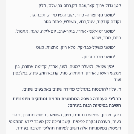
קטן-גדול,ארוך-קצר,עבה-דק,רחב-צר,שלם, חלק,
*מושגי גוף וצורה- כדור, קוביה,פירמידה, תיבה,קו,
נקודה,קודקוד, עגול,רבוע, משולש, פתוח סגור.
*מושגי זמן-לפני- אחרי, בוקר-ערב, יום-לילה, שעה, אתמול,
היום, מחר, שבוע
*מושגי משקל-כבד-קל, מלא ריק, מחצית, מעט
*מושגי מרחב וכיוון-
ימין שמאל, למעלה-למטה, לפני, אחרי, קדימה-אחורה, בין,
אמצעי ראשון, אחרון, התחלה, סוף, קרוב-רחוק, פינה, באלכסון
ועוד.
ח. עליו להתנסות בתהליכי מדידה שונים באמצעים שונים.
תהליכי העבודה בשפה המתמטית מקנים ומחזקים מיומנויות
חשיבה בסיסיות רבות ביניהם:
דיוק, זיכרון, שימוש בנתונים, מיון, השוואה, חיפוש מתוכנן, זיהוי
בעיה, הערכה ובקרה פנימית, קשב וריכוז לכן מעבר לידע המתמטי,
העיסוק במיומנויות אלה חשוב לפיתוח תהליכי חשיבה בעתיד.