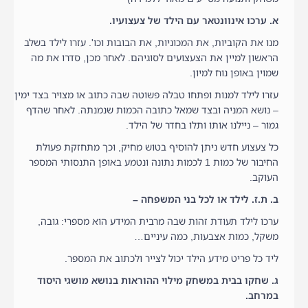
א. ערכו אינוונטאר עם הילד של צעצועיו.
מנו את הקוביות, את המכוניות, את הבובות וכו'. עזרו לילד בשלב
הראשון למיין את הצעצועים לסוגיהם. לאחר מכן, סדרו את מה
שמוין באופן נוח למיון.
עזרו לילד למנות ופתחו טבלה פשוטה שבה כתוב או מצויר בצד ימין
– נושא המניה ובצד שמאל כתובה הכמות שנמנתה. לאחר שהדף
גמור – ניילנו אותו ותלו בחדר של הילד.
כל צעצוע חדש ניתן להוסיף בטוש מחיק, וכך מתחזקת פעולת
החיבור של כמות 1 לכמות נתונה ונטמע באופן התנסותי המספר
העוקב.
ב. ת.ז. לילד או לכל בני המשפחה –
ערכו לילד תעודת זהות שבה מרבית המידע הוא מספרי: גובה,
משקל, כמות אצבעות, כמה עיניים…
ליד כל פריט מידע הילד יכול לצייר ולכתוב את המספר.
ג. שחקו בבית במשחק מילוי ההוראות בנושא מושגי היסוד
במרחב.