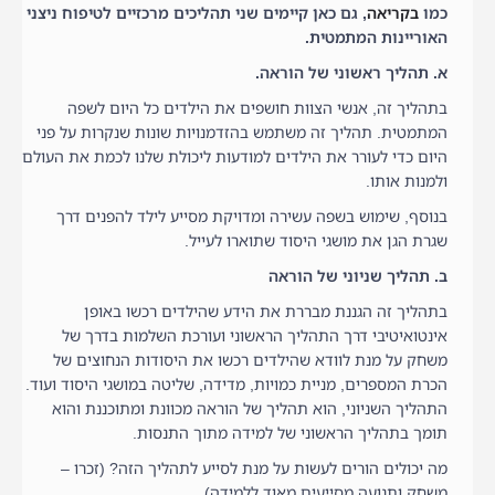
כמו
בקריאה
, גם כאן קיימים שני תהליכים מרכזיים לטיפוח ניצני
האוריינות המתמטית.
א. תהליך ראשוני של הוראה.
בתהליך זה, אנשי הצוות חושפים את הילדים כל היום לשפה
המתמטית. תהליך זה משתמש בהזדמנויות שונות שנקרות על פני
היום כדי לעורר את הילדים למודעות ליכולת שלנו לכמת את העולם
ולמנות אותו.
בנוסף, שימוש בשפה עשירה ומדויקת מסייע לילד להפנים דרך
שגרת הגן את מושגי היסוד שתוארו לעייל.
ב. תהליך שניוני של הוראה
בתהליך זה הגננת מבררת את הידע שהילדים רכשו באופן
אינטואיטיבי דרך התהליך הראשוני ועורכת השלמות בדרך של
משחק על מנת לוודא שהילדים רכשו את היסודות הנחוצים של
הכרת המספרים, מניית כמויות, מדידה, שליטה במושגי היסוד ועוד.
התהליך השניוני, הוא תהליך של הוראה מכוונת ומתוכננת והוא
תומך בתהליך הראשוני של למידה מתוך התנסות.
מה יכולים הורים לעשות על מנת לסייע לתהליך הזה? (זכרו –
משחק ותנועה מסייעים מאוד ללמידה)