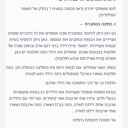
לוטו ומשחקי זיכרון (ראו הכוונה בסעיף ו' בחלק של השפה
המילולית)
ז. כתיבה במחברת –
גם כאן ניתן להיעזר במחברת שבה אוספים את כל הדברים שמנינו,
מציירים את הכמות וכותבים את המספר. כאן ניתן להוסיף בעיות
קטנות מצויירות. למשל: ציירו לילד בדף דגם ארון ובתוכו שורה של
חולצות בצבעים שונים. שואלים את הילד כמה חולצות יש כאן
ומונים (נניח שציירתם ארבע חולצות).
בשלב השני שואלים: אם לבשת היום את החולצה הכחולה לגן. כמה
חולצות נשארו בארון? מסתכלים כיצד הילד ניגש לבעיה.
תלמדו כך על דרך החשיבה של הילד שלכם.
בעיות נוספות שתמיד מעניינות את הילדים הן בעיות שקשורות
בבעלי חיים. ציירו שתי ארנבות ושני קיפודים. מנו יחד עם הילדים.
ארנבת אחת דילגה לשדה, כמה בע"ח נשארו, כמה ארנבות נשארו.
שתי ארנבות דילגו לשדה…
אל תמהרו לכמויות גדולות.