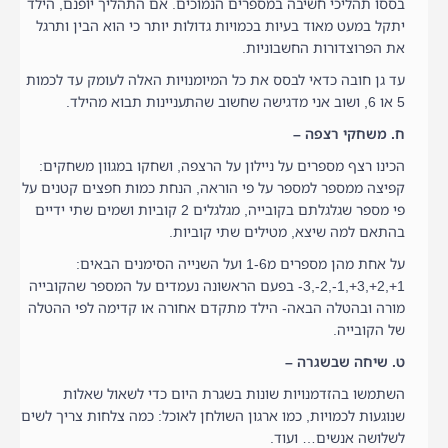
בססו תהליכי חשיבה במספרים הנמוכים. אם התהליך יופנם, הילד
יתקל במעט מאוד בעיות בכמויות גדולות יותר כי הוא הבין ותרגל
את הפרוצדורות החשבוניות.
עד גן חובה כדאי לבסס את כל המיומנויות האלה לעומק עד לכמות
5 או 6, ושוב אני מדגישה שחשוב שהתעניינות תבוא מהילד.
ח. משחקי רצפה –
הכינו רצף מספרים על ניילון על הרצפה, ושחקו במגוון משחקים:
קפיצה ממספר למספר על פי הוראה, הנחת כמות חפצים קטנים על
פי מספר שגלגלתם בקובייה, מגלגלים 2 קוביות ושמים שתי ידיים
בהתאם למה שיצא, מטילים שתי קוביות.
על אחת מהן מספרים מ1-6 ועל השנייה הסימנים הבאים:
1+,2+,3+,1-,2-,3- בפעם הראשונה נעמדים על המספר שהקובייה
מורה ובהטלה הבאה- הילד מתקדם אחורה או קדימה לפי ההטלה
של הקובייה.
ט. שיחה שבשגרה –
השתמשו בהזדמנויות שונות בשגרת היום כדי לשאול שאלות
שנוגעות לכמויות, כמו ארגון השולחן לאוכל: כמה צלחות צריך לשים
לשלושה אנשים… ועוד.