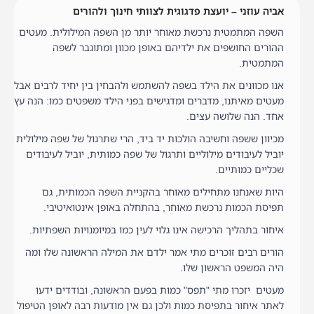
אביה עוזני – יועצת פדגוגית לצוותי חינוך ולהורים
השפה המתמטית נרכשת מאוחר יותר מן השפה המילולית. מעטים
ההורים החושפים את ילדיהם באופן מכוון ומתוגבר לשפה
המתמטית.
אנו מכוונים את הילד בשפה להשתמש ולהבחין בין יחיד לרבים אבל
מעטים מאיתנו, מדברים ומדגישים בפני הילד משפטים כמו: הנה עץ
אחד. הנה שלושה עצים.
מכיוון ששפה וחשיבה הולכות יד ביד, הרי שתרגול של שפה מילולית
יוביל לעיבודים מילוליים ותרגול של שפה כמותית, יוביל לעיבודים
שכליים כמותיים.
היות שאנחנו מתחילים מאוחר בהקניית השפה הכמותית, גם
תפיסת הכמות נרכשת מאוחר, בהתחלה באופן אינטואיטיבי.
איחור בתהליך הרכישה אינו גלוי לעין כמו במיומנויות השפתיות.
הורים רבים זוכרים מתי אמר ילדם את המילה הראשונה שלו ומה
היה המשפט הראשון שלו.
מעטים יזכרו מתי "תפס" כמות בפעם הראשונה, ובודדים ידעו
לאתר איחור בתפיסת כמות ולכן גם אין מודעות רבה לאופן הטיפול