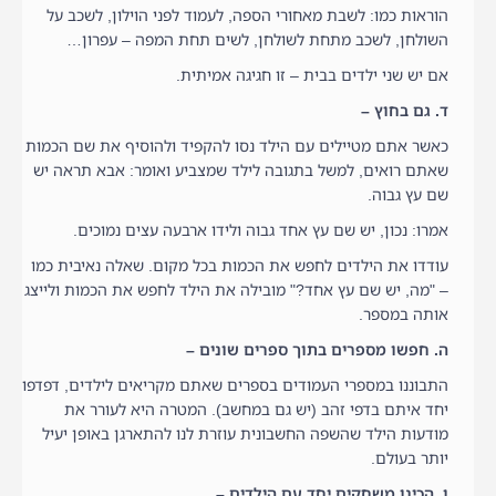
הוראות כמו: לשבת מאחורי הספה, לעמוד לפני הוילון, לשכב על
השולחן, לשכב מתחת לשולחן, לשים תחת המפה – עפרון…
אם יש שני ילדים בבית – זו חגיגה אמיתית.
ד. גם בחוץ –
כאשר אתם מטיילים עם הילד נסו להקפיד ולהוסיף את שם הכמות
שאתם רואים, למשל בתגובה לילד שמצביע ואומר: אבא תראה יש
שם עץ גבוה.
אמרו: נכון, יש שם עץ אחד גבוה ולידו ארבעה עצים נמוכים.
עודדו את הילדים לחפש את הכמות בכל מקום. שאלה נאיבית כמו
– "מה, יש שם עץ אחד?" מובילה את הילד לחפש את הכמות ולייצג
אותה במספר.
ה. חפשו מספרים בתוך ספרים שונים –
התבוננו במספרי העמודים בספרים שאתם מקריאים לילדים, דפדפו
יחד איתם בדפי זהב (יש גם במחשב). המטרה היא לעורר את
מודעות הילד שהשפה החשבונית עוזרת לנו להתארגן באופן יעיל
יותר בעולם.
ו. הכינו משחקים יחד עם הילדים –