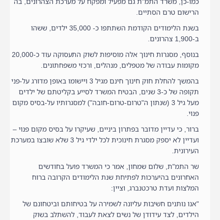
כמו-כן, משרד התמ"ת גם מפעיל ומפקח על מערכת הצהרונים, בה
הרישום טרם הסתיים.
בשנת הלימודים הקודמת השתתפו כ- 35,000 ילדים, ששהו
ב-1,900 צהרונים.
בנוסף, מסגרות חינוך אלה מוסיפות לשוק התעסוקה עוד כ-20,000
מקומות עבודה של מטפלים, מנהלים, ורכזי משפחתונים.
בהמשך להחלת חוק חינוך חינם מגיל 3 ויישומו באופן מדורג על-פני
תקופה של כ-3 שנים, הבטיח המשרד לסייע בקליטתם של ילדים
מעל גיל 3 (שנתון ה"טרום-טרום-חובה") למסגרותיו על-בסיס מקום
פנוי.
ברור, כי עדיין מדובר בפתרון ביניים, שעיקרו על בסיס מקום פנוי –
ועדיין לא יספק מסגרת חינוכית לכל ילדי גיל 3 שלא שובצו במערכת
העירונית.
שר התמ"ת, שלום שמחון, אמר כי המשרד פועל בחודשים
האחרונים בהיערכות לפתיחת שנת הלימודים הקרובה ברוח
המלצות ועדת טרכטנברג, וציין:
"אנו נותנים חשיבות עליונה לשמירה על בטיחותם וביטחונם של
הילדים, לצד עידודן של נשים לצאת לעבוד, להשתלב בשוק