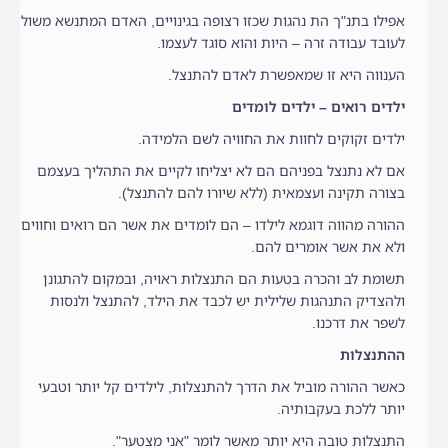
אפילו בתנ"ך הת נהגות שכזו רצופה בגינויים, האדם המתנשא משול
לעובד עבודה זרה – היות והוא סוגד לעצמו.
הענווה היא זו שמאפשרת לאדם להתנצל.
ילדים רואים – ילדים לומדים
ילדים זקוקים לחוות את החוויה לשם הלמידה.
אם לא נתנצל בפניהם הם לא יצליחו לקיים את התהליך בעצמם
בצורה תקינה ועצמאית (ללא שיורו להם להתנצל).
ההורה מהווה דוגמא לילדו – הם לומדים את אשר הם רואים וחווים
ולא את אשר אומרים להם.
תשומת לב והכרה בטעות הם התנצלות ראויה, ובמקום להתגונן
ולהצדיק התנהגות שלילית יש לכבד את הילד, להתנצל ולנסות
לשפר את דרכנו.
ההתנצלות
כאשר ההורה מוביל את הדרך להתנצלות, לילדים קל יותר וטבעי
יותר ללכת בעקבותיה.
התנצלות טובה היא יותר מאשר לומר "אני מצטער".