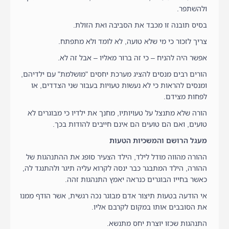
ולהשתפר.
בסיס תובנה זו מכבד את הסביבה ואת הזולת.
צריך לזכור כי מי שלא טועה, לא לומד ולא מתפתח.
אפשר היה להניח – כי זה ברור מאליו – אבל זה לא.
הורים רבים מנסים להציג מערכת יחסים "מושלמת" עם ילדיהם,
ומנסים להראות כי לא נעשות טעויות בעבור שני הצדדים, או
לפחות מצידם.
הורה שלא מתנצל על טעויותיו, מחנך את ילדיו כי מבוגרים לא
טועים, ואם הם טועים הם אינם חייבים להודות בכך.
מעגל הרושם והמשכיות הטעות
ההורה מהווה מודל לילד, הילד הצעיר סופג את ההתנהגות של
ההורה, הילד המתבגר כבר ינסה לקרוא עליה תיגר ולהתנגד לה,
כאשר בחייו הבוגרים כנראה יאמץ התנהגות זהה.
אי הודעה בטעות תיצור אדם מבוגר נכה רגשית, אשר הודף ממנו
את הסובבים אותו במקום לקרבם אליו.
התנהגות שכזו יוצרת יחס מתנשא.