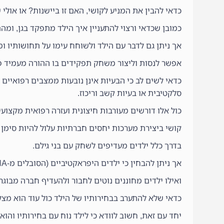
כדאי להבין את המניע לקושי, האם זו ביישנות? או אולי 
כמובן שכדאי ורצוי להתעניין איך הילד מתפקד בגן, ומה
אך ניתן גם לדבר עם הילד ולשוחח עימו על תחושותיו ומ
אפשר לנסות וליצור משחק תפקידים בו ההורה מעמיד פ
כדאי לשים לב כי הבעיות אינן נובעות ממצבים רפואיים 
סלקטיבית או בעיות קשב וריכוז.
כול אלו דורשים מעורבות חיצונית ועזרה רפואית מקצוע
קושי ביצירת מערכות יחסים חברתיות עלול להיות סימן ל
בדרך כלל ילדים מעדיפים לשחק עם בני גילם.
אך ניתן להבחין כי ילדים היפראקטיביים (הסובלים מ-ADHA) נוטים להתחבר לילדים צעירים יותר.
ואילו ילדים מחוננים נוטים לחבור ולהעדיף חברה מבוגרת
כדאי שלא להתערב בבחירותיו של הילד כול עוד הוא מצ
יחד עם זאת, חשוב לוודא כי לילד נוח עם בחירותיו והוא 