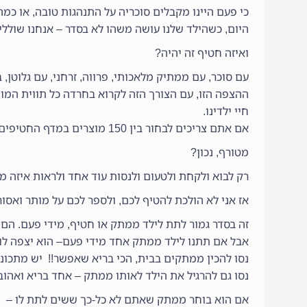
כי פעם היינו מקבלים סוכריה על התנהגות טובה, או כמה
היום, כשהילד שלנו עושה משהו לא בסדר – אנחנו שוללי
ואיזה חטיף זה יהיה?
עם סוכר, עם ממתיק מלאכותי, פרווה, זרחני, עם גלוטן, 
ההצפה הזו, עם הצורך הזה לקרוא בחרדה כל תווית המו
חיי ילדינו.
אם אתם צריכים לבחור בין 150 מוצרים במדף החטיפים בסופרמרקט – נסו לדמיין איך זה נראה מבחינתם.
מטורף, נכון?
רק לבוא ולקחת ולטעום ולנסות עוד אחד ולראות איזה מיל
אז אני לא הולכת להטיף לכם, ולספר לכם על מותר ואסו
זה בסדר גמור לתת לילד ממתק או חטיף, מידי פעם. הם
אבל אם תתנו לילד ממתק אחד מידי פעם– הוא יצפה לו הר
נסו להכין ממתקים בבית, הכי בריא שאפשר!! יש מתכונים של 3 דק נפל
נסו גם להרגיל את הילד לאותו ממתק – אחד בריא ואהוב
אם הוא בוחר ממתק שאתם לא כל-כך ששים לתת לו –