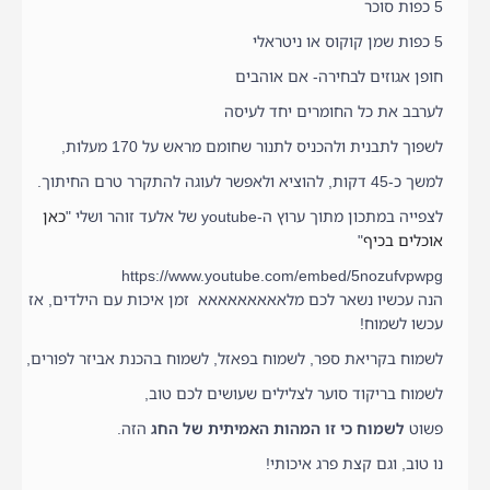
5 כפות סוכר
5 כפות שמן קוקוס או ניטראלי
חופן אגוזים לבחירה- אם אוהבים
לערבב את כל החומרים יחד לעיסה
לשפוך לתבנית ולהכניס לתנור שחומם מראש על 170 מעלות,
למשך כ-45 דקות, להוציא ולאפשר לעוגה להתקרר טרם החיתוך.
לצפייה במתכון מתוך ערוץ ה-youtube של אלעד זוהר ושלי "
כאן
אוכלים בכיף
"
https://www.youtube.com/embed/5nozufvpwpg
הנה עכשיו נשאר לכם מלאאאאאאאאא זמן איכות עם הילדים, אז
עכשו לשמוח!
לשמוח בקריאת ספר, לשמוח בפאזל, לשמוח בהכנת אביזר לפורים,
לשמוח בריקוד סוער לצלילים שעושים לכם טוב,
פשוט
לשמוח כי זו המהות האמיתית של החג
הזה.
נו טוב, וגם קצת פרג איכותי!