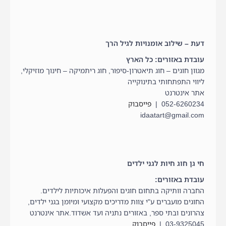
דעת – שילוב אומנויות לגיל הרך
עובדת באזורים: כל הארץ
מגוון חוגים – חוג תיאטרון-סיפור, חוג ריתמיקה – חינוך מוזיקלי,
ליווי התפתחותי בתינוקייה
אתר אינטרנט
052-6260234 |
פייסבוק
idaatart@gmail.com
חי גן חוג חיות לגני ילדים
עובדת באזורים:
החברה וותיקה בתחום חוגים והפעלות איכותיות לילדים.
החוגים מועברים ע"י צוות מדריכים מקצועי ומיומן בגני ילדים,
צהרונים ובתי ספר, באזורים נתניה ועד אשדוד.אתר אינטרנט
03-9325045 |
פייסבוק