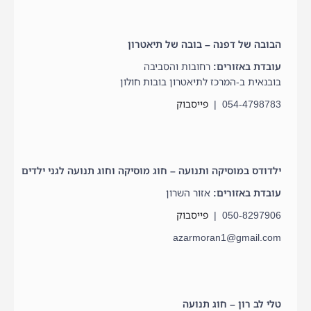
הבובה של דפנה – בובה של תיאטרון
עובדת באזורים:
רחובות והסביבה
‏בובנאית‏ ב-‏המרכז לתיאטרון בובות חולון‏
054-4798783 |
פייסבוק
ילדודס במוסיקה ותנועה – חוג מוסיקה וחוג תנועה לגני ילדים
עובדת באזורים:
אזור השרון
050-8297906 |
פייסבוק
azarmoran1@gmail.com
טלי לב רון – חוג תנועה