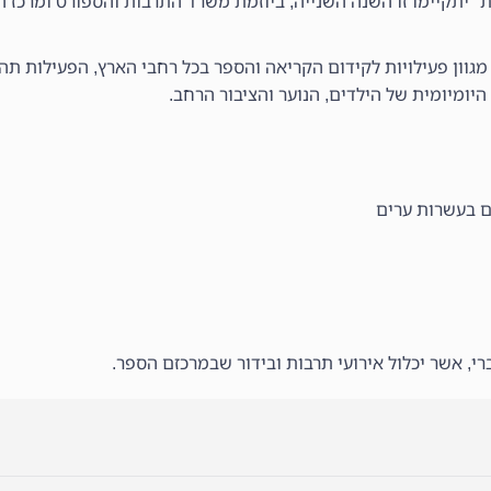
" יתקיימו זו השנה השנייה, ביוזמת משרד התרבות והספורט ומרכז 
 התאריכים 20.5-25.6, בהם יתקיימו מגוון פעילויות לקידום הקריאה והספר בכל רחבי הארץ, הפ
מיומית של הילדים, הנוער והציבור הרחב.
ם בעשרות ערים
י, אשר יכלול אירועי תרבות ובידור שבמרכזם הספר.