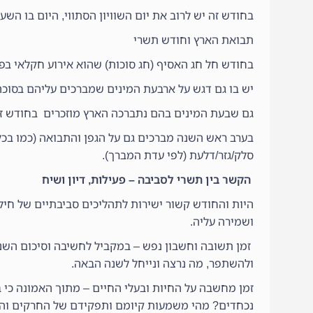
בחודש זה יש לרוב את יום השוויון הסתווי, היום בו השעות האור 
תבואת הארץ וחודש תשרי
בחודש חל חג האסיף (חג סוכות) שהוא אירוע חקלאי בפנ
יש בו גם דגש על ארבעת המינים שמברכים עליהם בסוכה 
גם שבעת המינים בהם נתברכה הארץ מוזכרים בחודש זה– 
בערב ראש השנה מברכים גם על הגפן והתבואה (כמו בכל ח
סלק/גזר/דלעת (לפי עדת המברך).
הקשר בין תשרי לסביבה – פעילות, דיון ושיח
היות והחודש קשור ישירות לתהליכים סביבתיים של חילו
ושמירה עליה.
זמן תשובה וחשבון נפש – במקביל לחשיבה וסיכום השנה
ולהשתפר, מה נרצה ונייחל לשנה הבאה.
זמן מחשבה על החיות ובעלי החיים – מתוך האמונה כי 
נכחדים? מהי משמעות קיומם ותפקידם של החרקים והר