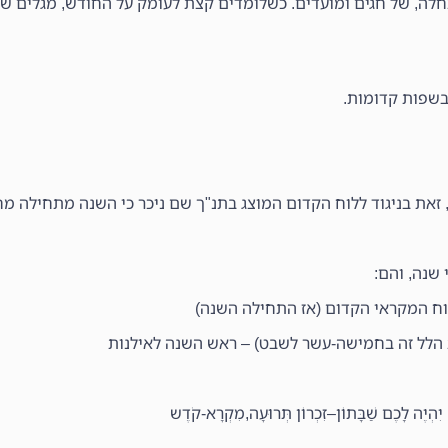
ה, של חגים ומועדים. כשלומדים קצת לעומק על החודש, מגלים שי
שפות קדומות.
זאת בניגוד ללוח הקדום המוצג בתנ"ך שם ניכר כי השנה מתחילה מחו
שנה, והם:
וח המקראי הקדום (אז התחילה השנה)
ת הלל זה בחמישה-עשר לשבט) – ראש השנה לאילנות
ׁ, יִהְיֶה לָכֶם שַׁבָּתוֹן–זִכְרוֹן תְּרוּעָה,מִקְרָא-קֹדֶש