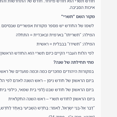
חודש תשרי הוא חודש מיוחד. חודש של התחדשות והתחל
איכות הסביבה.
מקור השם "תשרי"
לשמו של החודש יש מספר מקורות אפשריים שבסיסם ב
המילה: "תשריתו" בארמית ובאכדית = התחלה
המילה: "תשירו" בבבלית = ראשית
לפי הלוח העברי הקיים כיום תשרי הוא החודש הראשון, 
מתי תחילתה של שנה?
במקורות היהודים מוזכרים כמה וכמה מועדים של ראשי 
ביום הראשון של חודש ניסן – ראש השנה לאדם לפי הל
ביום הראשון של חודש שבט (לפי בית שמאי, כילפי בי
ביום הראשון לחודש תשרי – ראש השנה החקלאית
"דַּבֵּר אֶל-בְּנֵי יִשְׂרָאֵל, לֵאמֹר: בַּחֹדֶשׁ הַשְּׁבִיעִי בְּאֶחָד לַחֹדֶש