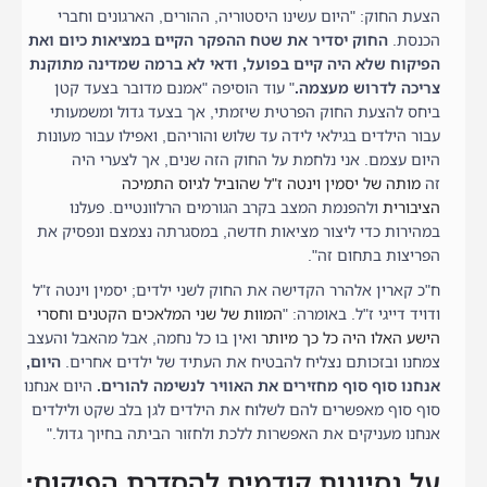
הצעת החוק: "היום עשינו היסטוריה, ההורים, הארגונים וחברי
הכנסת.
החוק יסדיר את שטח ההפקר הקיים במציאות כיום ואת
הפיקוח שלא היה קיים בפועל, ודאי לא ברמה שמדינה מתוקנת
צריכה לדרוש מעצמה.
" עוד הוסיפה "אמנם מדובר בצעד קטן
ביחס להצעת החוק הפרטית שיזמתי, אך בצעד גדול ומשמעותי
עבור הילדים בגילאי לידה עד שלוש והוריהם, ואפילו עבור מעונות
היום עצמם. אני נלחמת על החוק הזה שנים, אך לצערי היה
זה
מותה של יסמין וינטה ז"ל שהוביל לגיוס התמיכה
הציבורית
ולהפנמת המצב בקרב הגורמים הרלוונטיים. פעלנו
במהירות כדי ליצור מציאות חדשה, במסגרתה נצמצם ונפסיק את
הפריצות בתחום זה".
ח"כ קארין אלהרר הקדישה את החוק לשני ילדים; יסמין וינטה ז"ל
ודויד דייגי ז"ל. באומרה: "
המוות של שני המלאכים הקטנים וחסרי
הישע האלו היה כל כך מיותר
ואין בו כל נחמה, אבל מהאבל והעצב
צמחנו ובזכותם נצליח להבטיח את העתיד של ילדים אחרים.
היום,
אנחנו סוף סוף מחזירים את האוויר לנשימה להורים.
היום אנחנו
סוף סוף מאפשרים להם לשלוח את הילדים לגן בלב שקט ולילדים
אנחנו מעניקים את האפשרות ללכת ולחזור הביתה בחיוך גדול."
על נסיונות קודמים להסדרת הפיקוח: