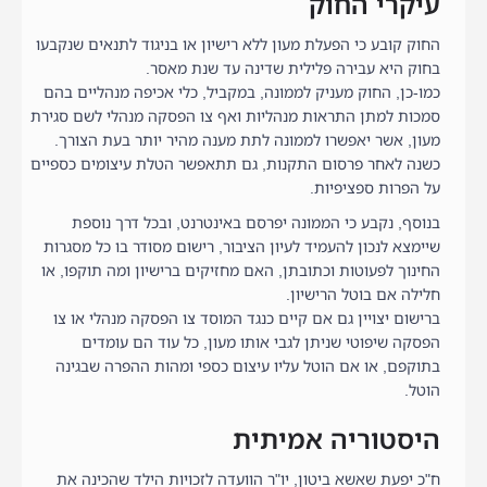
עיקרי החוק
החוק קובע כי הפעלת מעון ללא רישיון או בניגוד לתנאים שנקבעו
בחוק היא עבירה פלילית שדינה עד שנת מאסר.
כמו-כן, החוק מעניק לממונה, במקביל, כלי אכיפה מנהליים בהם
סמכות למתן התראות מנהליות ואף צו הפסקה מנהלי לשם סגירת
מעון, אשר יאפשרו לממונה לתת מענה מהיר יותר בעת הצורך.
כשנה לאחר פרסום התקנות, גם תתאפשר הטלת עיצומים כספיים
על הפרות ספציפיות.
בנוסף, נקבע כי הממונה יפרסם באינטרנט, ובכל דרך נוספת
שיימצא לנכון להעמיד לעיון הציבור, רישום מסודר בו כל מסגרות
החינוך לפעוטות וכתובתן, האם מחזיקים ברישיון ומה תוקפו, או
חלילה אם בוטל הרישיון.
ברישום יצויין גם אם קיים כנגד המוסד צו הפסקה מנהלי או צו
הפסקה שיפוטי שניתן לגבי אותו מעון, כל עוד הם עומדים
בתוקפם, או אם הוטל עליו עיצום כספי ומהות ההפרה שבגינה
הוטל.
היסטוריה אמיתית
ח"כ יפעת שאשא ביטון, יו"ר הוועדה לזכויות הילד שהכינה את