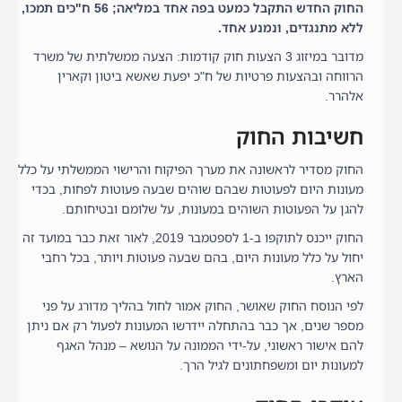
החוק החדש התקבל כמעט בפה אחד במליאה; 56 ח"כים תמכו,
ללא מתנגדים, ונמנע אחד.
מדובר במיזוג 3 הצעות חוק קודמות: הצעה ממשלתית של משרד
הרווחה ובהצעות פרטיות של ח"כ יפעת שאשא ביטון וקארין
אלהרר.
חשיבות החוק
החוק מסדיר לראשונה את מערך הפיקוח והרישוי הממשלתי על כלל
מעונות היום לפעוטות שבהם שוהים שבעה פעוטות לפחות, בכדי
להגן על הפעוטות השוהים במעונות, על שלומם ובטיחותם.
החוק ייכנס לתוקפו ב-1 לספטמבר 2019, לאור זאת כבר במועד זה
יחול על כלל מעונות היום, בהם שבעה פעוטות ויותר, בכל רחבי
הארץ.
לפי הנוסח החוק שאושר, החוק אמור לחול בהליך מדורג על פני
מספר שנים, אך כבר בהתחלה יידרשו המעונות לפעול רק אם ניתן
להם אישור ראשוני, על-ידי הממונה על הנושא – מנהל האגף
למעונות יום ומשפחתונים לגיל הרך.