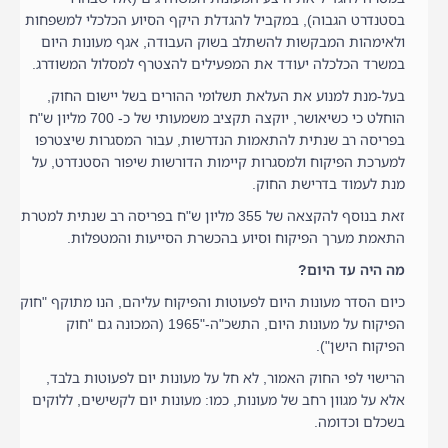
בסטנדרט הגבוה), במקביל להגדלת היקף הסיוע הכלכלי למשפחות
ולאימהות המבקשות להשתלב בשוק העבודה, אגף מעונות היום
במשרד הכלכלה יעודד את המפעילים להצטרף למסלול המשודרג.
בעל-מנת למנוע את העלאת תשלומי ההורים בשל יישום החוק,
הוחלט כי כשיאושר, יוקצה תקציב משמעותי של כ- 700 מליון ש"ח
בפריסה רב שנתית להתאמות הנדרשות, עבור המסגרות שיצטרפו
למערכת הפיקוח ולמסגרות קיימות הדורשות שיפור הסטנדרט, על
מנת לעמוד בדרישת החוק.
זאת בנוסף להקצאה של 355 מליון ש"ח בפריסה רב שנתית למטרת
התאמת מערך הפיקוח וסיוע בהכשרת הסייעות והמטפלות.
מה היה עד היום?
כיום הסדר מעונות היום לפעוטות והפיקוח עליהם, הנו מתוקף "חוק
הפיקוח על מעונות היום, התשכ"ה-"1965 (המכונה גם "חוק
הפיקוח הישן").
הרישוי לפי החוק האמור, לא חל על מעונות יום לפעוטות בלבד,
אלא על מגוון רחב של מעונות, כמו: מעונות יום לקשישים, ללוקים
בשכלם וכדומה.