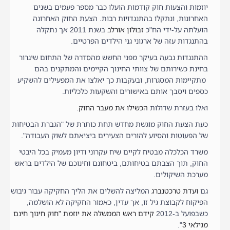
יוזמות והצעות חוק קודמות הועלו כבר מספר פעמים בשנים
האחרונות, ונתקלו בהתנגדויות רבות. הצעת החוק האחרונה
הועלתה על-ידי הח"כ
זבולון אורלב
בשנת 2011 אך נתקלה
בהתנגדות עזה של ארגוני גני הילדים הפרטיים.
ההתנגדות נבעה בעיקר מפני החשש מהסדרה של התחום שיגרור
בחינת כשירותם של צוותי החינוך הקיימים והמתקנים בהם
מתקיימות המסגרות, ובעקבות כך יאלצו את המפעילים להשקיע
כספים ויסבך אותם באישורים והשקעות כלכליות.
ואלו בעזרת שדולות
הכשילו את מעבר החוק
.
כעת הצעת החוק מוגשת מחדש תחת כותרת של "הגברת הבטיחות
של הפעוטות והסיוע להורים הצעירים ביציאתם לשוק העבודה".
משרד הכלכלה מבטיח לקיים שיח עקרוני ודיון מעמיק בכל היבטי
החוק, תוך הצבתם בטיחותם, ביטחונם וחינוכם של הילדים בראש
מערכת השיקולים.
גם
ועדת טרכטנברג
המליצה להשלים את הליך החקיקה עבור גיבוש
הפיקוח לקבוצת גיל זו, אך עדין, כאמור החקיקה לא הושלמה,
כשבפועל ב-2012
קידם ראש הממשלה את יוזמת "חוק חינוך חינם
מגילאי 3
".