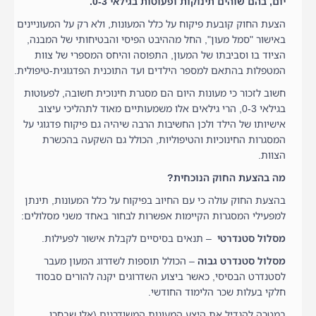
יום, בהם שוהים תינוקות ופעוטות בגילאי 0-3.
הצעת החוק קובעת פיקוח על כלל המעונות, ולא רק על המעוניינים
באישור "סמל מעון", החל מההיבט הפיסי והבטיחותי של המבנה,
הציוד בו וסביבתו של המעון, התפוסה והיחס המספרי של צוות
המטפלות בהתאם למספר הילדים ועד התוכנית הפדגוגית-טיפולית.
חשוב לזכור כי מעונות היום הם מסגרת חינוכית חשובה, לפעוטות
בגילאי 0-3, הרי גילאים אלו משמעותיים מאוד לתהליכי עיצוב
אישיותו של הילד ולכן החשיבות הרבה שיהיה גם פיקוח פדגוגי על
המסגרות החינוכיות והטיפוליות, הכולל גם השקעה בהכשרת
הצוות.
מה בהצעת החוק הנוכחית?
בהצעת החוק עולה כי עם החיוב בפיקוח על כלל המעונות, תינתן
למפעילי המסגרות הקיימות אפשרות לבחור באחד משני מסלולים:
מסלול סטנדרטי
– תנאים בסיסיים לקבלת אישור לפעילות.
מסלול סטנדרט גבוה
– הכולל תוספות לשדרוג המעון מעבר
לסטנדרט הבסיסי, כאשר ביצוע השדרוגים יקנה להורים סבסוד
חלקי בעלות שכר הלימוד החודשי.
במטרה להגדיל את היצע המעונות המשודרגים (אלו שבחרו