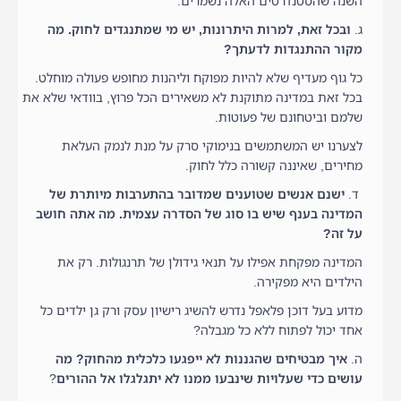
השנה שהסטנדרטים האלה נשמרים.
ג.
ובכל זאת, למרות היתרונות, יש מי שמתנגדים לחוק. מה
מקור ההתנגדות לדעתך?
כל גוף מעדיף שלא להיות מפוקח וליהנות מחופש פעולה מוחלט.
בכל זאת במדינה מתוקנת לא משאירים הכל פרוץ, בוודאי שלא את
שלמם וביטחונם של פעוטות.
לצערנו יש המשתמשים בנימוקי סרק על מנת לנמק העלאת
מחירים, שאיננה קשורה כלל לחוק.
ד.
ישנם אנשים שטוענים שמדובר בהתערבות מיותרת של
המדינה בענף שיש בו סוג של הסדרה עצמית. מה אתה חושב
על זה?
המדינה מפקחת אפילו על תנאי גידולן של תרנגולות. רק את
הילדים היא מפקירה.
מדוע בעל דוכן פלאפל נדרש להשיג רישיון עסק ורק גן ילדים כל
אחד יכול לפתוח ללא כל מגבלה?
ה.
איך מבטיחים שהגננות לא ייפגעו כלכלית מהחוק? מה
עושים כדי שעלויות שינבעו ממנו לא יתגלגלו אל ההורים
?