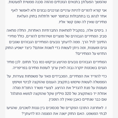
שהמשך הפעלתן בתנאים הנוכחים מהווה סכנה ממשית לפעוטות.
אני קורא להורים להיות ערניים וצרכנים נבונים ולא לאפשר לאף
אחד לנהוג בו בתחבולות ובחוסר יושר ולתלות בחוק העלאת
מחירים שאין לה שום קשר אליו.
ו. בימים אלה, במקביל למחאות החברתיות האחרות, החלה מחאה
סביב המחירים הגבוהים של מוצרים ושירותים להורים, כולל מחירי
החינוך לגיל הרך. ממה לדעתך נובעים המחירים הגבוהים שגובים
גנים ומעונות, ומה ניתן לעשות כדי לשנות אותם? כיצד ישפיע החוק
החדש על המחירים?
המחירים הגבוהים נובעים מהיצע וביקוש כמו בכל תחום. לכן מחיר
הגנים בשכונות יוקרה גבוה לאין ערוך לעומת מחירם בפריפריה.
כדי להוריד את המחירים, המכבידים מאד על משפחות צעירות, על
הממשלה לעשות שימוש בתקציב העצום שהוקצה לבינוי ושיפוץ
מעונות על מנת להגדיל את ההיצע. לצערי משרד התמ"ת מגלה
אוזלת יד כשתקציב של 320 מיליון שקל שהוקצה לנושא מתגלגל
שם כבר שנתיים כאבן שאין לה הופכין.
ז. לאחרונה התרבו המקרים של סכסוכים בין גננות לשכנים, שהגיעו
לבתי המשפט. האם החוק ישנה את המגמה הזו לדעתך?