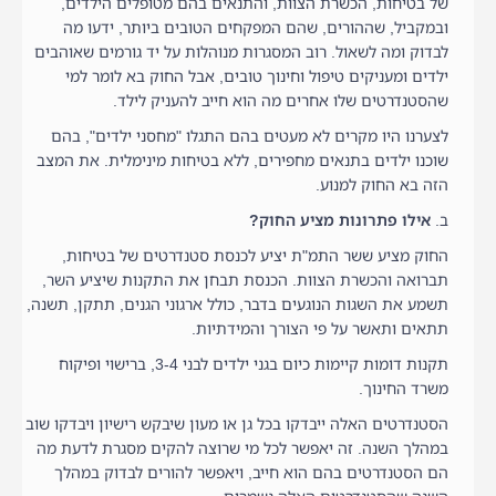
של בטיחות, הכשרת הצוות, והתנאים בהם מטופלים הילדים,
ובמקביל, שההורים, שהם המפקחים הטובים ביותר, ידעו מה
לבדוק ומה לשאול. רוב המסגרות מנוהלות על יד גורמים שאוהבים
ילדים ומעניקים טיפול וחינוך טובים, אבל החוק בא לומר למי
שהסטנדרטים שלו אחרים מה הוא חייב להעניק לילד.
לצערנו היו מקרים לא מעטים בהם התגלו "מחסני ילדים", בהם
שוכנו ילדים בתנאים מחפירים, ללא בטיחות מינימלית. את המצב
הזה בא החוק למנוע.
ב.
אילו פתרונות מציע החוק?
החוק מציע ששר התמ"ת יציע לכנסת סטנדרטים של בטיחות,
תברואה והכשרת הצוות. הכנסת תבחן את התקנות שיציע השר,
תשמע את השגות הנוגעים בדבר, כולל ארגוני הגנים, תתקן, תשנה,
תתאים ותאשר על פי הצורך והמידתיות.
תקנות דומות קיימות כיום בגני ילדים לבני 3-4, ברישוי ופיקוח
משרד החינוך.
הסטנדרטים האלה ייבדקו בכל גן או מעון שיבקש רישיון ויבדקו שוב
במהלך השנה. זה יאפשר לכל מי שרוצה להקים מסגרת לדעת מה
הם הסטנדרטים בהם הוא חייב, ויאפשר להורים לבדוק במהלך