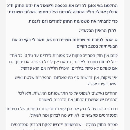
החלטנו באינפוגן להרים את הכפפה ולשאול את יוזם החוק ח"כ
זבולון אורלב ויו"ר הועדה לזכויות הילד מספר שאלות חשובות
כדי להבהיר את משמעות החוק להורים וגם לגננות.
להלן הראיון הבלעדי:
א.
אנא, לטובת מי שפחות מצויים בנושא, תאר לי בקצרה את
הבעייתיות במצב הקיים.
כיום אין חוק המחייב פיקוח על מסגרות לילדים עד גיל 3. כל אחד
יכול לפתוח מסגרת לילדים, גם אם אין לו כל הכשרה או ניסיון, גם
אם מעולם לא טיפל בילדים, ואפילו חלילה אם הוא פדופיל.
אין פיקוח, אין דרישות סף מינימאליות. ההפקרות שלטת ואיש
הישר בעיניו יעשה.
ההורים נאלצים לשפוט על פי התרשמותם האישית, ולא לכל
ההורים יש אפשרות לבחון את הדברים לאשורם.
גם הורה שרוצה לבדוק אם הגן עומד בדרישות בסיסיות של בטיחות
וסטנדרטים מקצועיים, לא ידע מה לבדוק ומה לשאול.
מטרת החוק כפולה – שהרשויות יידרשו לפקח ולבדוק סטנדרטים