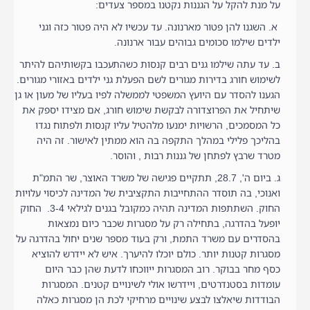
על מנת להקל על הגננות נקטנו במספר צעדים:
א. השגנו להן פטור מארנונה. עד עכשיו לא היה פטור כזה וגני
ילדים שילמו סכומים גבוהים עבור ארנונה.
ב. עד עתה שילמו גנים רבים קנסות כשהתעכבו בקשותיהם להיתר
לשימוש חורג בדירות מגורים לשם הפעלת גני ילדים באזורי מגורים.
הגענו להסדר עם היועץ המשפטי לממשלה לפיו בעליו של מעון או גן
שיתחיל את הפרוצדורה לבקשת שימוש חורג, אם מצידו יספק את
כל המסמכים, הרשויות ימנעו מלהטיל עליו קנסות ולפתוח נגדו
בהליכך פלילי במהלך התקפה בה הוא ממתין לאישור. זה היה
מטרד שרבץ לפתחן של גננות רבות , והוסר.
ג. ביום ה', 28.7, תתקיים פגישה של משרד האוצר, שר התמ"ת
ואנוכי, בה תוסדר ההתחייבות התקציבית של המדינה לכיסוי עלויות
החוק. השתתפות המדינה תהיה כמקובל בגנים לגילאי 3-4. החוק
יופעל בהדרגה, בתחילה רק על מסגרות שכבר כיום נמצאות
בהסדרים עם משרד התמת, ורק בעוד מספר שנים יחול בהדרגה על
מסגרות קטנות יותר. כולם יוכלו להיערך. איש לא יידרש להוציא
כסף מחר בבוקר. רוב המסגרות ייווכחו לדעת שהן כבר היום
עומדות בסטנדרטים, ויידרשו אולי לשינויים קטנים. המסגרות
הבודדות שיאלצו לבצע שינויים מרחיקי לכת הן מסגרות כאלה