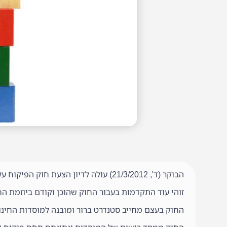
הבוקר (ד', 21/3/2012) עולה לדיון הצעת חוק הפיקוח על מעונות יום לפעוטות, התש"ע-2010, בוועדת הכנסת ובוועדה לזכויות הילד בכנסת.
זוהי עוד התקדמות בעבור החוק שהוכן וקודם ביוזמת הח"
החוק בעצם מחייב סטנדרט ברור ומובנה למוסדות החינוך לגי