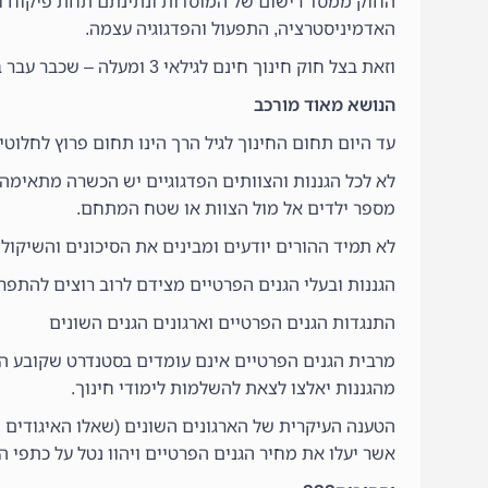
החוק ממסד רישום של המוסדות ונתינתם תחת פיקוח וא
האדמיניסטרציה, התפעול והפדגוגיה עצמה.
וזאת בצל חוק חינוך חינם לגילאי 3 ומעלה – שכבר עבר בכנסת בחודש ינואר השנה (2012), וגרם לסערה בתחום.
הנושא מאוד מורכב
עד היום תחום החינוך לגיל הרך הינו תחום פרוץ לחלוטין
לא לכל הגננות והצוותים הפדגוגיים יש הכשרה מתאימה
מספר ילדים אל מול הצוות או שטח המתחם.
לא תמיד ההורים יודעים ומבינים את הסיכונים והשיקולי
הגננות ובעלי הגנים הפרטיים מצידם לרוב רוצים להתפרנ
התנגדות הגנים הפרטיים וארגונים הגנים השונים
מרבית הגנים הפרטיים אינם עומדים בסטנדרט שקובע החו
מהגננות יאלצו לצאת להשלמות לימודי חינוך.
הטענה העיקרית של הארגונים השונים (שאלו האיגודים ה
אשר יעלו את מחיר הגנים הפרטיים ויהוו נטל על כתפי ה