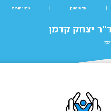
על אינפוגן
מגזין הורים
ד"ר יצחק קדמן