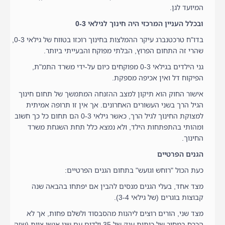
המיועד לגן.
ובכלל העניין המרכזי היה חינוך לגילאי 0-3
בדו"ח טרכטנברג עיקר ההמלצות בחינוך רוכזו בטווח של גילאי 0-3,
שהרי זה התחום הפרוץ, הבלתי מפוקח והבעייתי ביותר.
גני הילדים בגילאי 0-3 מפוקחים כיום על-ידי משרד התמ"ת,
הפיקוח דל ואין אכיפה מספקת.
אישור החוק הוא תיקון למצב ההזנחה המתמשך של תחום חינוך
הגיל הרך בשני העשורים האחרונים. אך אין זו תרופה אמיתית
למצוקת החינוך לגיל הרך, כאשר גילאי 0-3 הם תחום כל כך חשוב
ומהותי בהתפתחות הילד, ולא נמצא כלל תחת השגחת משרד
החינוך.
הגנים הפרטיים
כעת הכול "רוחש וגועש" בתחום הגנים הפרטיים:
מצד אחד, בעלי הגנים מנסים להבין אם יפתחו בהבאה שנה
קבוצות בוגרים (של גילאי 3-4).
מצד שני, הורים רוצים ליהנות מהסבסוד ולשלם פחות, אך לא
הכרח במחיר של כיתות ענק של 35 ילדים עם שני אנשי צוות (שזה