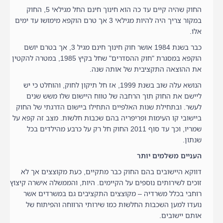
החוק שהיה קיים עד כה הוא חינוך חינם החל מגילאי 5, החוק
במקור צריך היה להיות מגילאי 3 אך טרם הוקפא מימושו עד ימים
אלו.
כבר בשנת 1984 אושר חוק חינוך חינם מגיל 3, אך בטרם יושם
הוקפא במסגרת "חוק ההסדרים" שחל בקיץ 1985, במטרה להקטין
את ההוצאה התקציבית של אותה שנה.
הנושא עלה שוב בשנת 1999, אז חל תיקון לחוק, והוחלט כי יש
ליישם את החוק תוך הרחבה של טווח היישום שלו משש שנים
לעשר. ובתחילת שנות האלפיים התחילו ביישום הדרגתי של החוק
ביישובי קו העימות ופריפריה בהם שכבות חלשות. מצב זה קפא על
שמריו, וכך עד סוף 2011 החוק חל רק על כרבע מהילדים בכל
שנתון.
העניים משלמים יותר
דווקא היישובים בהם החוק כבר מתקיים, כעת מקוצצים אך לא
זוכים לשירותים נוספים על הקיימים. היות, והממשלה אישרה קיצוץ
רוחבי בכלל משרדיה – מקוצצים התקציבים גם במשרדים אשר
נועדו למען השכבות החלשות כמו שירותי הרווחה והפיתוח של
אותם יישובים.