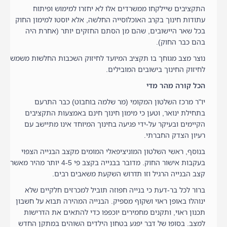
התקציבים שיילקחו ממשרדים אלו לא יחזרו למימוש ופיתוח
עתודות חינוך בקרב האוכלוסייה החלשה, אלא יוסטו למימון החוק
בכל שאר היישובים, שהם מן הסתם החזקים יותר (אחרת היה
בהם כבר החוק).
נוצר מצב מגוחך בו תקציב המיועד לחיזוק השכבות החלשות משמש
לחיזוק החינוך בישובים המובילים.
הכל קורה מהר מדי
יו"ר מרכז השלטון המקומי (מר שלמה בוחבוט) כבר התרעם
בתחילת ינואר, וטען כי מימון חינוך חינם באמצעות התקציבים
הקיימים ובעיקר על-ידי פגיעה בחינוך המיוחד אינו מתיישב עם
רעיון הצדק החברתי.
בנוסף, ראשי השלטון המוניציפאלי המומים מקצב הבנייה הצפוי
בעקבות אישור החוק. מדובר בבנייה בקצב פי 4-5 יותר מהיר מאשר
קצב הבנייה הרגיל וזו תדרוש השקעת משאבים רבים.
ברור לכל בר-דעת כי בנייה חפוזה תוביל למכרזים חלקיים שלא
ינוהלו באופן ראוי ושקוף מספיק. הבנייה המהירה תבוא על חשבון
תכנון ראוי, ותקנים מחמירים יוכפפו כדי להתאים את הדרישות
למצב. בסופו של דבר יפגע בטחון הילדים השוהים במתקן החדש