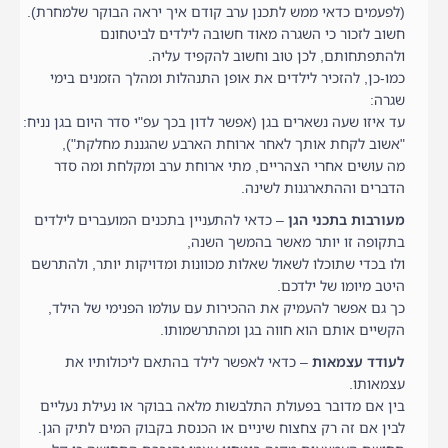
(לפעמים כדאי ממש לתכנן ערב קודם איך יראה הבוקר שלמחרת).
חשוב לזכור כי השגרה מאוד חשובה לילדים לביטחונם
ולהתפתחותם, לכן טוב וחשוב להקפיד עליה.
כמו-כן, להזכיר לילדים את אופן התנהלות ומהלך הזמנים בימי
שגרה:
עד איזו שעה נשארים בגן (אפשר לדון בכך עפ"י סדר היום בגן נניח:
"אשוב לקחת אותך לאחר ארוחת הארבע שהגננת מחלקת"),
מה עושים אחרי הצהריים, מתי ארוחת ערב ומקלחת ומה סדר
הדברים וההתארגנות לשינה.
מעורבות בתכני הגן
– כדאי להתעניין בתכנים המועברים לילדים
בתקופה זו יותר מאשר בהמשך השנה,
ולו בכדי שתוכלו לשאול שאלות מכוונות ומדויקות יותר, ולהתרשם
היטב מיומו של ילדכם.
כך גם אפשר להעמיק את ההכירות עם עולמו הפנימי של הילד,
הקשיים אותם הוא חווה בגן ומהתרשמותו.
לעודד עצמאות
– כדאי לאפשר לילד בהתאם ליכולותיו את
עצמאותו.
בין אם מדובר בפעולת התלבשות מלאה בבוקר או נעילת נעליים
לבין אם זה רק צחצוח שיניים או הכנסת בקבוק המים לתיק הגן.