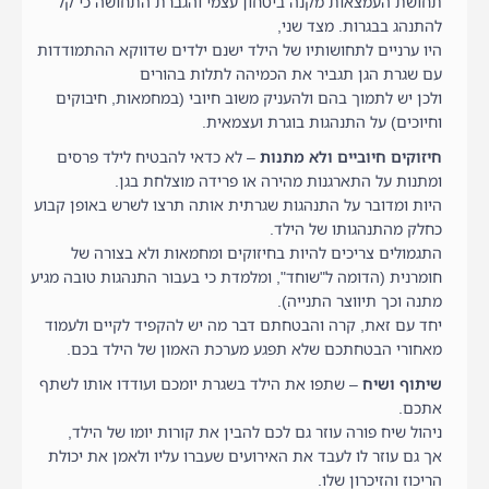
תחושת העמצאות מקנה ביטחון עצמי והגברת התחושה כי קל
להתנהג בבגרות. מצד שני,
היו ערניים לתחושותיו של הילד ישנם ילדים שדווקא ההתמודדות
עם שגרת הגן תגביר את הכמיהה לתלות בהורים
ולכן יש לתמוך בהם ולהעניק משוב חיובי (במחמאות, חיבוקים
וחיוכים) על התנהגות בוגרת ועצמאית.
חיזוקים חיוביים ולא מתנות
– לא כדאי להבטיח לילד פרסים
ומתנות על התארגנות מהירה או פרידה מוצלחת בגן.
היות ומדובר על התנהגות שגרתית אותה תרצו לשרש באופן קבוע
כחלק מהתנהגותו של הילד.
התגמולים צריכים להיות בחיזוקים ומחמאות ולא בצורה של
חומרנית (הדומה ל"שוחד", ומלמדת כי בעבור התנהגות טובה מגיע
מתנה וכך תיווצר התנייה).
יחד עם זאת, קרה והבטחתם דבר מה יש להקפיד לקיים ולעמוד
מאחורי הבטחתכם שלא תפגע מערכת האמון של הילד בכם.
שיתוף ושיח
– שתפו את הילד בשגרת יומכם ועודדו אותו לשתף
אתכם.
ניהול שיח פורה עוזר גם לכם להבין את קורות יומו של הילד,
אך גם עוזר לו לעבד את האירועים שעברו עליו ולאמן את יכולת
הריכוז והזיכרון שלו.