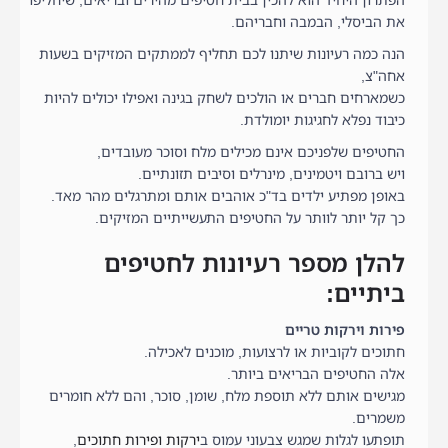
הפתרון היחיד הוא להכין בבית חטיפים מהירים ובריאים, שיחליפו
את הביסלי, הבמבה וחבריהם.
הנה כמה רעיונות שיתנו לכם תחליף לממתקים המזיקים בשעות
אחה"צ,
כשמארחים חברים או הולכים לשחק בגינה ואפילו יכולים להיות
כיבוד נפלא לחגיגות יומולדת.
החטיפים שלפניכם אינם מכילים מלח וסוכר מעובדים,
ויש ברובם ויטמינים, מינרלים וסיבים תזונתיים.
באופן מפתיע ילדים בד"כ אוהבים אותם ומתרגלים מהר מאד.
כך קל יותר לוותר על החטיפים התעשייתיים המזיקים.
להלן מספר רעיונות לחטיפים
ביתיים:
פירות וירקות טריים
חתוכים לקוביות או לרצועות, מוכנים לאכילה.
אלה החטיפים הבריאים ביותר.
מגישים אותם ללא תוספת מלח, שומן, סוכר, והם ללא חומרים
משמרים.
תופתעו לגלות שמגש צבעוני עמוס ב
ירקות ופירות חתוכים
,