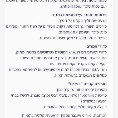
עוגות ו
עוגיות ביתיות
או מאפינס מקמח מלא ופירות בטעמים שונים
(עם כמות סוכר ושומן מופחת).
פרוסות תפוחי עץ מיובשות בתנור
הצעה שתחליף בקלות כל חטיף.
פורסים תפוחי עץ לפרוסות דקות, מסדרים על רשת התנור, מפזרים
מעט סוכר (וקינמון אם אוהבים).
אופים ב 120 מעלות למשך שעתיים ומצננים.
כדורי תמרים
כדורי תמרים הם הנשנוש המושלם כשחושקים במשהו מתוק.
הם בריאים, טעימים וניתן להכין אותם עם מגוון תוספות:
קקאו / קמח שקדים /קמח אגוזים ועוד.
ניתן לטחון בבית תמרים לחים או מיובשים או להשתמש בתמרים
מגולענים הנמכרים ברשתות המזון.
חטיפים קנויים "רגילים"
חטיפים יחסית פחות מזיקים כגון:
פריכיות מיני מאורז מלא עם/בלי דבש (מוצר מובנה, להשיג בבתי
הטבע ובסופרים)
בייגלה מקמח מלא/ קמח כוסמין – אפויים.
הכותבת, איריס אינגבר פסקין- דיאטנית קלינית כימאית