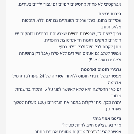
אטרקטיבי לא פחות מחטיפים קנויים גם עבור ילדים צעירים.
פירות יבשים
עמידים בחום, בעלי ערכים תזונתיים גבוהים וללא תוספות
מלאכותיות.
צריך לשים לב, שב
פירות יבשים
שצבעיהם בהירים ובוהקים יש
חומרים מזיקים דוגמת חד-תחמוצת הגופרית.
ניתן לקחת לכל טיול ולכל בילוי בחוץ.
אפשר לשלב גם אגוזים ושקדים ללא מלח (אבל רק בהשגחה
ולילדים מעל גיל 5).
גרגירי חומוס ואדממה
אפשר לבשל גרגירי חומוס (לאחר השרייה של 24 שעות), ותרמילי
אדממה.
גם כאן ההמלצה היא שלא לאפשר לפני גיל 5, ותמיד בהשגחת
מבוגר.
יתרה מכך, ניתן לקלות בתנור את הגרגירים (120 מעלות למשך
שעתיים).
צ'יפס אפוי ביתי
מי קבע שצי’פס חייב להיות מטוגן?
אפשר להכין "
צ’יפס
" מירקות מגוונים אפויים בתנור.