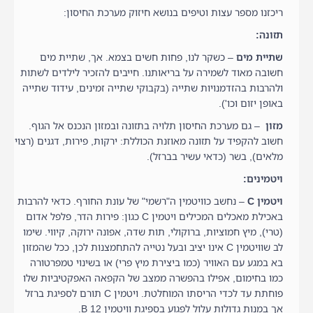
ריכזנו מספר עצות וטיפים בנושא חיזוק מערכת החיסון:
תזונה:
שתיית מים
– כשקר לנו, פחות חשים בצמא. אך, שתיית מים
חשובה מאוד לשמירה על בריאותנו. חייבים להזכיר לילדים לשתות
ולהרבות בהזדמנויות שתייה (בקבוקי שתייה זמינים, עידוד שתייה
באופן יזום וכו').
מזון
– גם מערכת החיסון תלויה בתזונה ובמזון הנכנס אל הגוף.
חשוב להקפיד על תזונה מאוזנת הכוללת: ירקות, פירות, דגנים (רצוי
מלאים), בשר (כדאי עשיר בברזל).
ויטמינים:
ויטמין C
– נחשב כוויטמין ה"רשמי" של עונת החורף. כדאי להרבות
באכילת מאכלים המכילים ויטמין C כגון: פירות הדר, פלפל אדום
(טרי), מיץ חמוציות, ברוקולי, תות שדה, אפונה ירוקה, קיווי. שימו
לב שוויטמין C אינו יציב ובעל נטייה להתחמצנות לכן, ככל שהמזון
בא במגע עם האוויר (כמו ביצירת מיץ פרי) או בשינוי טמפרטורה
כמו בחימום, אפילו בהפשרה ממצב של הקפאה האפקטיביות שלו
פוחתת עד לכדי הריסתו המוחלטת. ויטמין C תורם לספיגת ברזל
אך במנות גדולות עלול לפגוע בספיגת וויטמין 12 B.